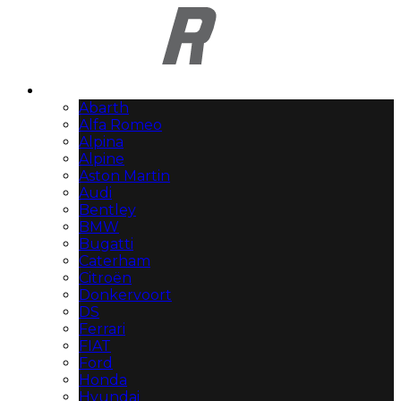
Automerken
Abarth
Alfa Romeo
Alpina
Alpine
Aston Martin
Audi
Bentley
BMW
Bugatti
Caterham
Citroën
Donkervoort
DS
Ferrari
FIAT
Ford
Honda
Hyundai