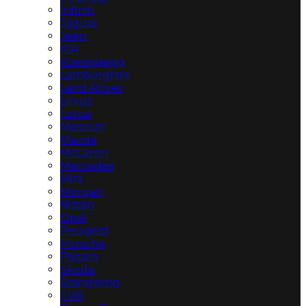
Infiniti
Jaguar
Jeep
KIA
Koenigsegg
Lamborghini
Land Rover
Lexus
Lotus
Maserati
Mazda
McLaren
Mercedes
Mini
Morgan
Nissan
Opel
Peugeot
Porsche
Pagani
Skoda
SsangYong
TVR