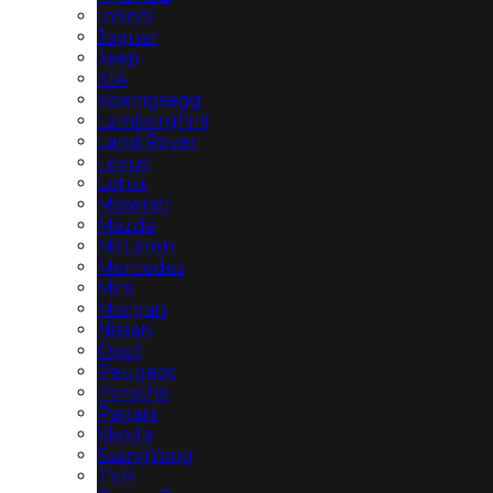
Infiniti
Jaguar
Jeep
KIA
Koenigsegg
Lamborghini
Land Rover
Lexus
Lotus
Maserati
Mazda
McLaren
Mercedes
Mini
Morgan
Nissan
Opel
Peugeot
Porsche
Pagani
Skoda
SsangYong
TVR