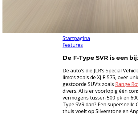
Startpagina
Features
De F-Type SVR is een bij
De auto’s die JLR’s Special Vehic
limo’s zoals de XJ R 575, over un
gestoorde SUV’s zoals
Range Ro
divers. Al is er voorlopig één co
vermogens tussen 500 pk en 600 
Type SVR dan? Een supersnelle GT
thuis voelt op Silverstone en An