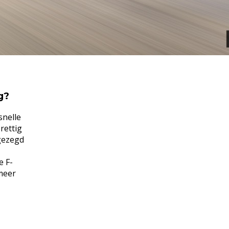
g?
snelle
rettig
 gezegd
e F-
 meer