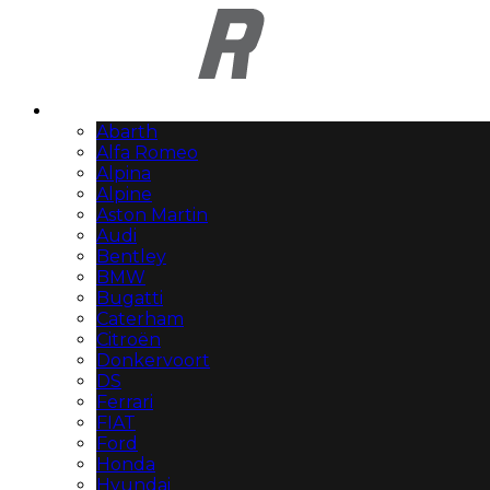
Automerken
Abarth
Alfa Romeo
Alpina
Alpine
Aston Martin
Audi
Bentley
BMW
Bugatti
Caterham
Citroën
Donkervoort
DS
Ferrari
FIAT
Ford
Honda
Hyundai