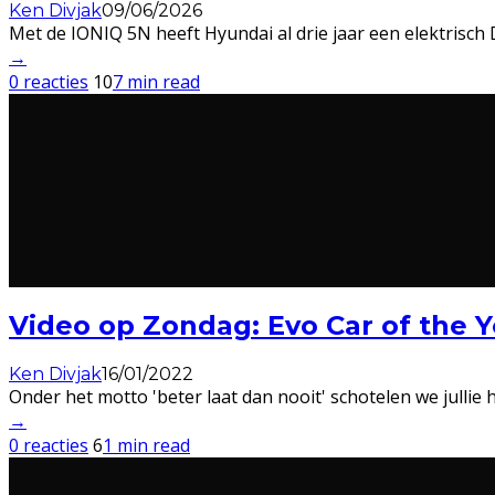
Ken Divjak
09/06/2026
Met de IONIQ 5N heeft Hyundai al drie jaar een elektrisch
→
0 reacties
10
7 min read
Video op Zondag: Evo Car of the 
Ken Divjak
16/01/2022
Onder het motto 'beter laat dan nooit' schotelen we jullie
→
0 reacties
6
1 min read