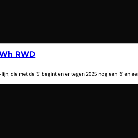
3 kWh RWD
jn, die met de ‘5’ begint en er tegen 2025 nog een ‘6’ en een