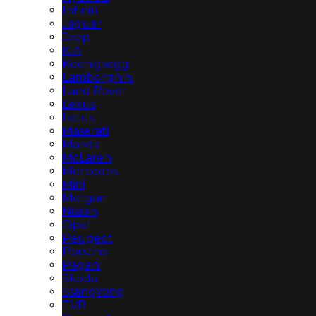
Infiniti
Jaguar
Jeep
KIA
Koenigsegg
Lamborghini
Land Rover
Lexus
Lotus
Maserati
Mazda
McLaren
Mercedes
Mini
Morgan
Nissan
Opel
Peugeot
Porsche
Pagani
Skoda
SsangYong
TVR