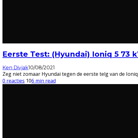
Eerste Test: (Hyundai) Ioniq 5 7
Ken Divjak
10/08/2021
Zeg niet zomaar Hyundai tegen de eerste telg van de Ioniq-li
0 reacties
10
6 min read