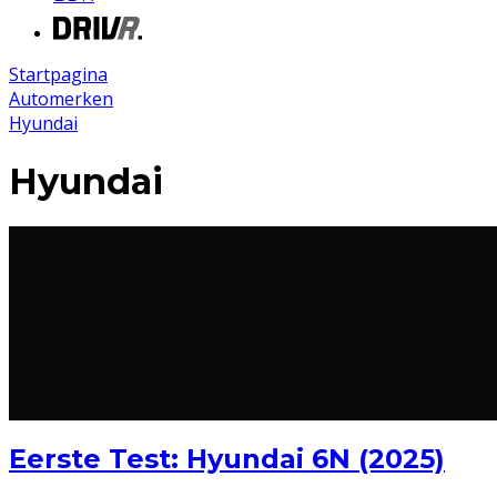
Startpagina
Automerken
Hyundai
Hyundai
Eerste Test: Hyundai 6N (2025)