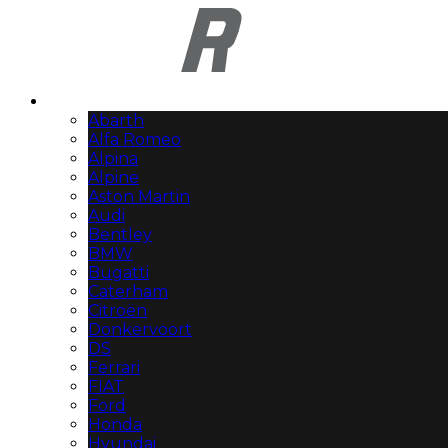
Automerken
Abarth
Alfa Romeo
Alpina
Alpine
Aston Martin
Audi
Bentley
BMW
Bugatti
Caterham
Citroën
Donkervoort
DS
Ferrari
FIAT
Ford
Honda
Hyundai