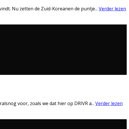
 vindt. Nu zetten de Zuid-Koreanen de puntje
...
Verder lezen
oralsnog voor, zoals we dat hier op DRIVR a
...
Verder lezen