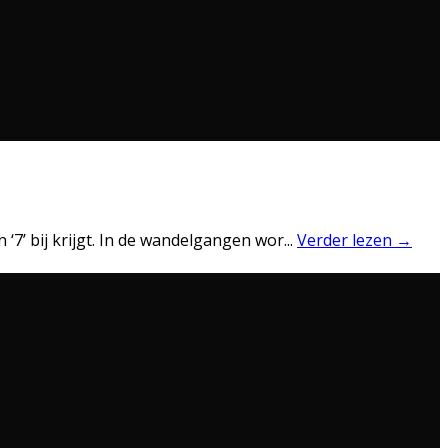
 ‘7’ bij krijgt. In de wandelgangen wor
...
Verder lezen →