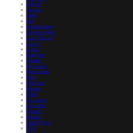
Infiniti
Jaguar
Jeep
KIA
Koenigsegg
Lamborghini
Land Rover
Lexus
Lotus
Maserati
Mazda
McLaren
Mercedes
Mini
Morgan
Nissan
Opel
Peugeot
Porsche
Pagani
Skoda
SsangYong
TVR