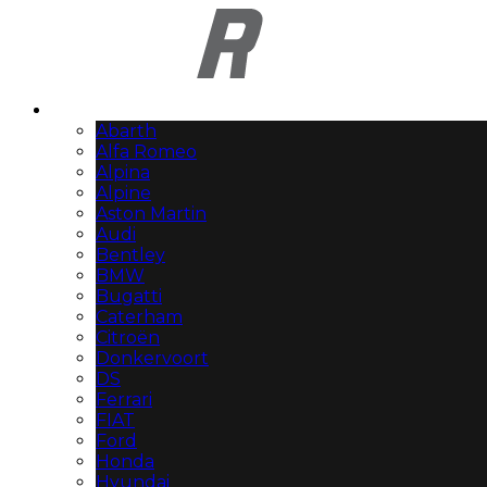
Automerken
Abarth
Alfa Romeo
Alpina
Alpine
Aston Martin
Audi
Bentley
BMW
Bugatti
Caterham
Citroën
Donkervoort
DS
Ferrari
FIAT
Ford
Honda
Hyundai