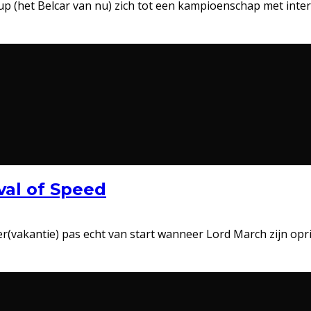
Cup (het Belcar van nu) zich tot een kampioenschap met inte
val of Speed
(vakantie) pas echt van start wanneer Lord March zijn opri