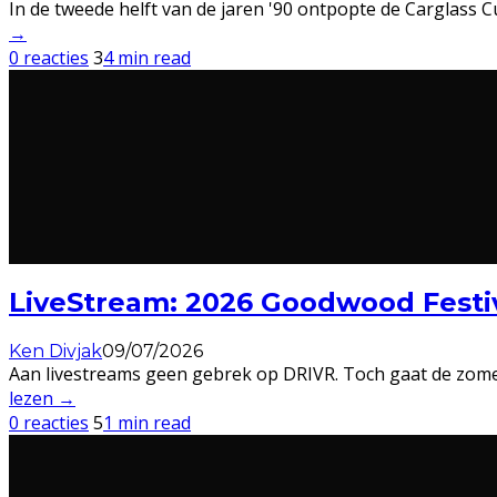
In de tweede helft van de jaren '90 ontpopte de Carglass 
→
0 reacties
3
4 min read
LiveStream: 2026 Goodwood Festi
Ken Divjak
09/07/2026
Aan livestreams geen gebrek op DRIVR. Toch gaat de zomer
lezen →
0 reacties
5
1 min read