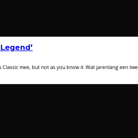
‘Legend’
Classic mee, but not as you know it. Wat jarenlang een twe