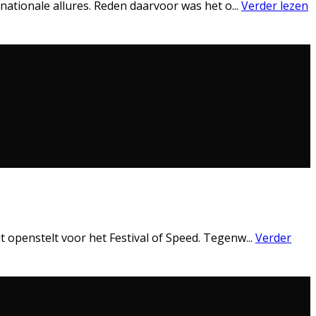
rnationale allures. Reden daarvoor was het o
...
Verder lezen
t openstelt voor het Festival of Speed. Tegenw
...
Verder