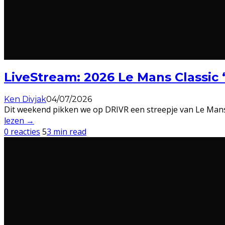
LiveStream: 2026 Le Mans Classic 
Ken Divjak
04/07/2026
Dit weekend pikken we op DRIVR een streepje van Le Mans 
lezen →
0 reacties
5
3 min read