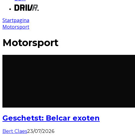
Startpagina
Motorsport
Motorsport
Geschetst: Belcar exoten
Bert Claes
23/07/2026