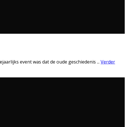
ejaarlijks event was dat de oude geschiedenis
...
Verder