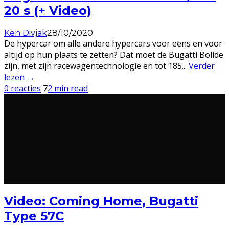
20 s (+ Video)
Ken Divjak
28/10/2020
De hypercar om alle andere hypercars voor eens en voor
altijd op hun plaats te zetten? Dat moet de Bugatti Bolide
zijn, met zijn racewagentechnologie en tot 185
...
Verder
lezen →
0 reacties
7
2 min read
Video: Coming Home, Bugatti
Type 57C