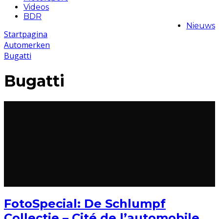
Videos
BDR
Nieuws
Startpagina
Automerken
Bugatti
Bugatti
FotoSpecial: De Schlumpf
Collectie – Cité de l’automobile