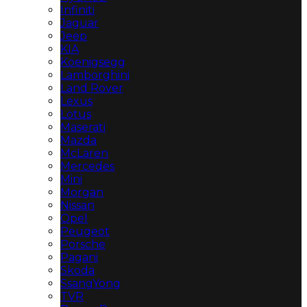
Infiniti
Jaguar
Jeep
KIA
Koenigsegg
Lamborghini
Land Rover
Lexus
Lotus
Maserati
Mazda
McLaren
Mercedes
Mini
Morgan
Nissan
Opel
Peugeot
Porsche
Pagani
Skoda
SsangYong
TVR