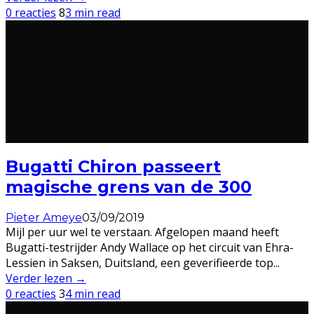
0 reacties
8
3 min read
Bugatti Chiron passeert
magische grens van de 300
Pieter Ameye
03/09/2019
Mijl per uur wel te verstaan. Afgelopen maand heeft
Bugatti-testrijder Andy Wallace op het circuit van Ehra-
Lessien in Saksen, Duitsland, een geverifieerde top
...
Verder lezen →
0 reacties
3
4 min read