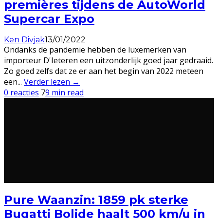
premières tijdens de AutoWorld
Supercar Expo
Ken Divjak
13/01/2022
Ondanks de pandemie hebben de luxemerken van
importeur D'Ieteren een uitzonderlijk goed jaar gedraaid.
Zo goed zelfs dat ze er aan het begin van 2022 meteen
een
...
Verder lezen →
0 reacties
7
9 min read
Pure Waanzin: 1859 pk sterke
Bugatti Bolide haalt 500 km/u in