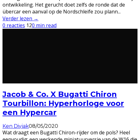
ontwikkeling. Het gerucht doet zelfs de ronde dat de
übercar een aanval op de Nordschleife zou plann
...
Verder lezen →
0 reacties
12
0 min read
Jacob & Co. X Bugatti Chiron
Tourbillon: Hyperhorloge voor
een Hypercar
Ken Divjak
08/05/2020
Wat draagt een Bugatti Chiron-rijder om de pols? Heel
eenvoudig: een werkende miniatuurversie van de W16 die