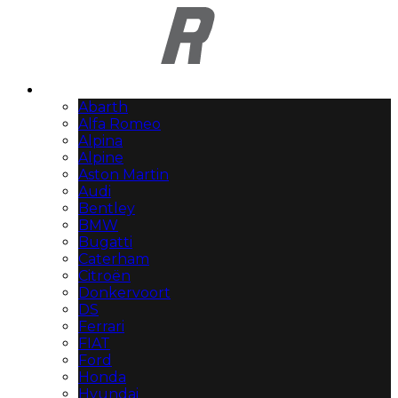
Automerken
Abarth
Alfa Romeo
Alpina
Alpine
Aston Martin
Audi
Bentley
BMW
Bugatti
Caterham
Citroën
Donkervoort
DS
Ferrari
FIAT
Ford
Honda
Hyundai