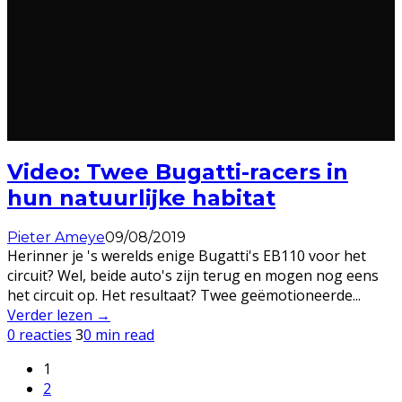
Video: Twee Bugatti-racers in
hun natuurlijke habitat
Pieter Ameye
09/08/2019
Herinner je 's werelds enige Bugatti's EB110 voor het
circuit? Wel, beide auto's zijn terug en mogen nog eens
het circuit op. Het resultaat? Twee geëmotioneerde
...
Verder lezen →
0 reacties
3
0 min read
1
2