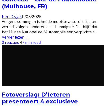
(Mulhouse, FR)
Ken Divjak
11/03/2025
Volgens sommigen is het de mooiste autocollectie ter
wereld, volgens anderen de schimmigste. Feit blijft dat
het Musée National de l'Automobile een verplichte s
...
Verder lezen →
0 reacties
4
7 min read
Fotoverslag: D’Ieteren
presenteert 4 exclusieve