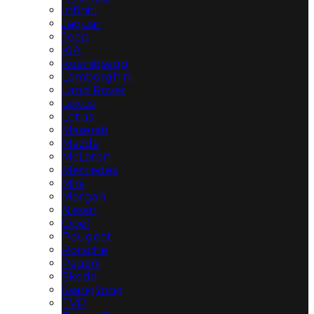
Infiniti
Jaguar
Jeep
KIA
Koenigsegg
Lamborghini
Land Rover
Lexus
Lotus
Maserati
Mazda
McLaren
Mercedes
Mini
Morgan
Nissan
Opel
Peugeot
Porsche
Pagani
Skoda
SsangYong
TVR