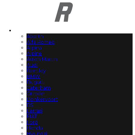
Automerken
Abarth
Alfa Romeo
Alpina
Alpine
Aston Martin
Audi
Bentley
BMW
Bugatti
Caterham
Citroën
Donkervoort
DS
Ferrari
FIAT
Ford
Honda
Hyundai