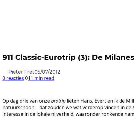
911 Classic-Eurotrip (3): De Milan
Pieter Fret
05/07/2012
0 reacties
0
11 min read
Op dag drie van onze
brotrip
lieten Hans, Evert en ik de Mi
natuurschoon – dat zouden we wat verderop vinden in de A
interesse in de lokale nijverheid, waaronder ronkende nam