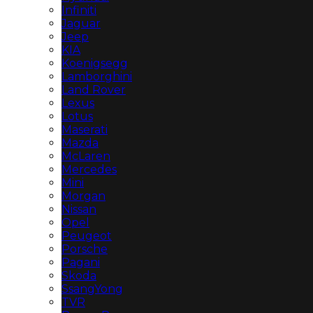
Infiniti
Jaguar
Jeep
KIA
Koenigsegg
Lamborghini
Land Rover
Lexus
Lotus
Maserati
Mazda
McLaren
Mercedes
Mini
Morgan
Nissan
Opel
Peugeot
Porsche
Pagani
Skoda
SsangYong
TVR