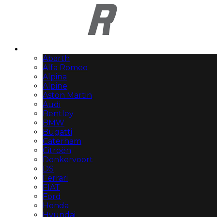
Automerken
Abarth
Alfa Romeo
Alpina
Alpine
Aston Martin
Audi
Bentley
BMW
Bugatti
Caterham
Citroën
Donkervoort
DS
Ferrari
FIAT
Ford
Honda
Hyundai