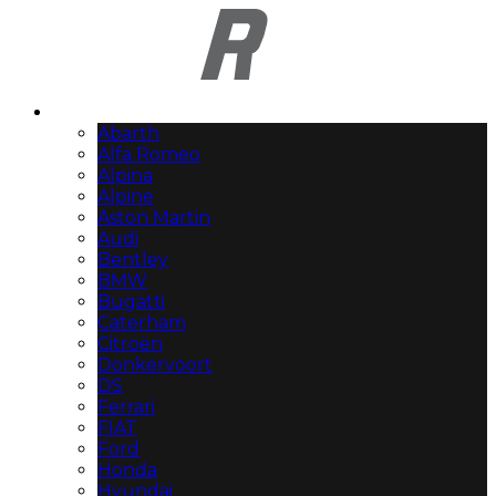
Automerken
Abarth
Alfa Romeo
Alpina
Alpine
Aston Martin
Audi
Bentley
BMW
Bugatti
Caterham
Citroën
Donkervoort
DS
Ferrari
FIAT
Ford
Honda
Hyundai