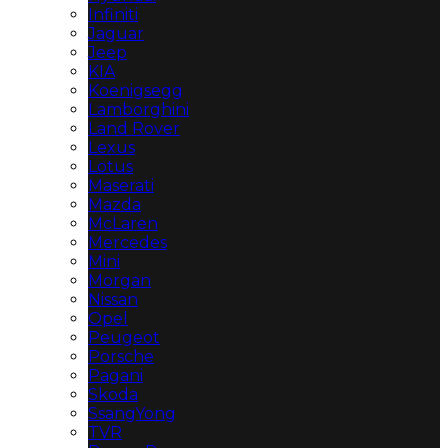
Infiniti
Jaguar
Jeep
KIA
Koenigsegg
Lamborghini
Land Rover
Lexus
Lotus
Maserati
Mazda
McLaren
Mercedes
Mini
Morgan
Nissan
Opel
Peugeot
Porsche
Pagani
Skoda
SsangYong
TVR