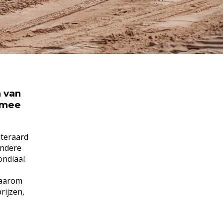
n van
armee
iteraard
andere
ondiaal
waarom
rijzen,