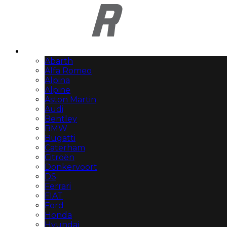
Automerken
Abarth
Alfa Romeo
Alpina
Alpine
Aston Martin
Audi
Bentley
BMW
Bugatti
Caterham
Citroën
Donkervoort
DS
Ferrari
FIAT
Ford
Honda
Hyundai