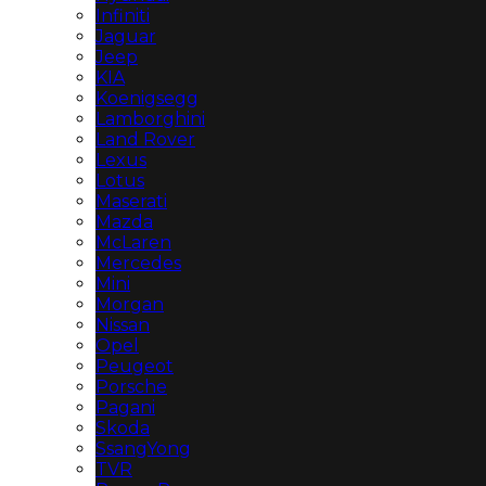
Infiniti
Jaguar
Jeep
KIA
Koenigsegg
Lamborghini
Land Rover
Lexus
Lotus
Maserati
Mazda
McLaren
Mercedes
Mini
Morgan
Nissan
Opel
Peugeot
Porsche
Pagani
Skoda
SsangYong
TVR