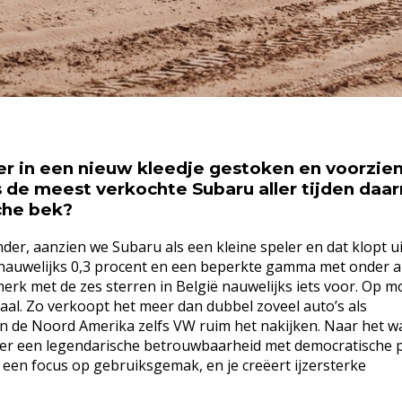
er in een nieuw kleedje gestoken en voorzie
s de meest verkochte Subaru aller tijden da
che bek?
onder, aanzien we Subaru als een kleine speler en dat klopt u
nauwelijks 0,3 procent en een beperkte gamma met onder 
 merk met de zes sterren in België nauwelijks iets voor. Op m
haal. Zo verkoopt het meer dan dubbel zoveel auto’s als
 in de Noord Amerika zelfs VW ruim het nakijken. Naar het 
eer een legendarische betrouwbaarheid met democratische p
 een focus op gebruiksgemak, en je creëert ijzersterke