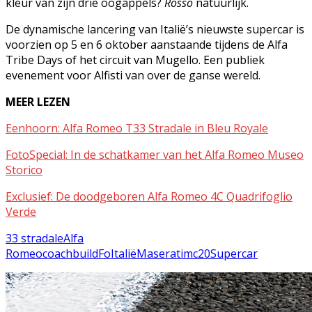
kleur van zijn drie oogappels?
Rosso
natuurlijk.
De dynamische lancering van Italië’s nieuwste supercar is
voorzien op 5 en 6 oktober aanstaande tijdens de Alfa
Tribe Days of het circuit van Mugello. Een publiek
evenement voor Alfisti van over de ganse wereld.
MEER LEZEN
Eenhoorn: Alfa Romeo T33 Stradale in Bleu Royale
FotoSpecial: In de schatkamer van het Alfa Romeo Museo
Storico
Exclusief: De doodgeboren Alfa Romeo 4C Quadrifoglio
Verde
33 stradale
Alfa
Romeo
coachbuild
Fo
Italië
Maserati
mc20
Supercar