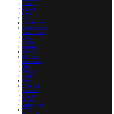
Infiniti
Jaguar
Jeep
KIA
Koenigsegg
Lamborghini
Land Rover
Lexus
Lotus
Maserati
Mazda
McLaren
Mercedes
Mini
Morgan
Nissan
Opel
Peugeot
Porsche
Pagani
Skoda
SsangYong
TVR