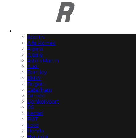
Automerken
Abarth
Alfa Romeo
Alpina
Alpine
Aston Martin
Audi
Bentley
BMW
Bugatti
Caterham
Citroën
Donkervoort
DS
Ferrari
FIAT
Ford
Honda
Hyundai