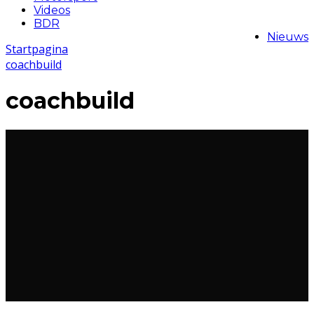
Videos
BDR
Nieuws
Startpagina
coachbuild
coachbuild