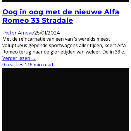
Oog in oog met de nieuwe Alfa
Romeo 33 Stradale
Pieter Ameye
25/01/2024
Met de reïncarnatie van een van ’s werelds meest
voluptueus gepende sportwagens aller tijden, keert Alfa
Romeo terug naar de glorietijden van weleer. De in 33 e
...
Verder lezen →
0 reacties
11
6 min read