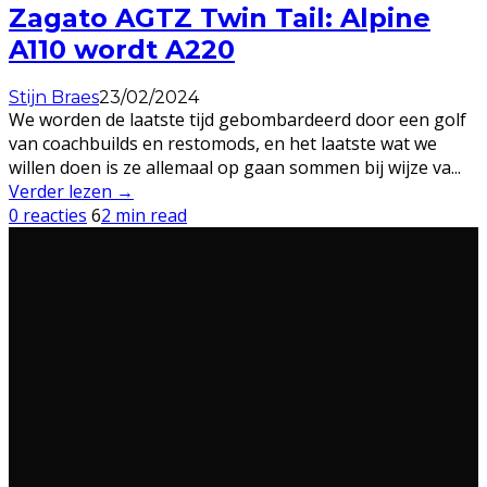
Zagato AGTZ Twin Tail: Alpine
A110 wordt A220
Stijn Braes
23/02/2024
We worden de laatste tijd gebombardeerd door een golf
van coachbuilds en restomods, en het laatste wat we
willen doen is ze allemaal op gaan sommen bij wijze va
...
Verder lezen →
0 reacties
6
2 min read