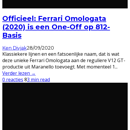
Officieel: Ferrari Omologata
(2020) is een One-Off op 812-
Basis
Ken Divjak
28/09/2020
Klassiekere lijnen en een fatsoenlijke naam, dat is wat
deze unieke Ferrari Omologata aan de reguliere V12 GT-
productie uit Maranello toevoegt. Met momenteel 1
...
Verder lezen →
0 reacties
8
3 min read