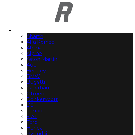
Automerken
Abarth
Alfa Romeo
Alpina
Alpine
Aston Martin
Audi
Bentley
BMW
Bugatti
Caterham
Citroën
Donkervoort
DS
Ferrari
FIAT
Ford
Honda
Hyundai