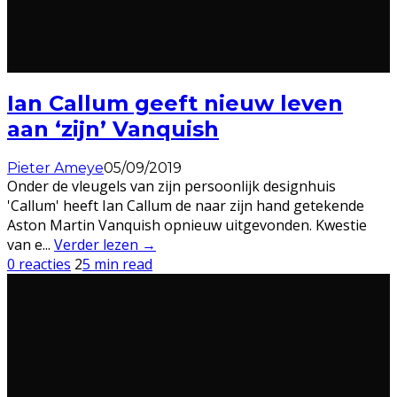
Ian Callum geeft nieuw leven
aan ‘zijn’ Vanquish
Pieter Ameye
05/09/2019
Onder de vleugels van zijn persoonlijk designhuis
'Callum' heeft Ian Callum de naar zijn hand getekende
Aston Martin Vanquish opnieuw uitgevonden. Kwestie
van e
...
Verder lezen →
0 reacties
2
5 min read