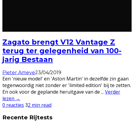
Zagato brengt V12 Vantage Z
terug ter gelegenheid van 100-
jarig Bestaan
Pieter Ameye
23/04/2019
Een 'nieuw model' en 'Aston Martin' in dezelfde zin gaan
tegenwoordig niet zonder er 'limited edition' bij te zetten.
En ook voor de geplande heruitgave van de
...
Verder
lezen →
0 reacties
3
2 min read
Recente Rijtests