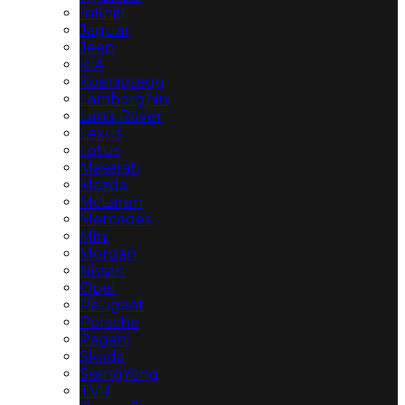
Infiniti
Jaguar
Jeep
KIA
Koenigsegg
Lamborghini
Land Rover
Lexus
Lotus
Maserati
Mazda
McLaren
Mercedes
Mini
Morgan
Nissan
Opel
Peugeot
Porsche
Pagani
Skoda
SsangYong
TVR