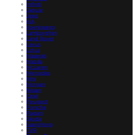
Infiniti
Jaguar
Jeep
KIA
Koenigsegg
Lamborghini
Land Rover
Lexus
Lotus
Maserati
Mazda
McLaren
Mercedes
Mini
Morgan
Nissan
Opel
Peugeot
Porsche
Pagani
Skoda
SsangYong
TVR