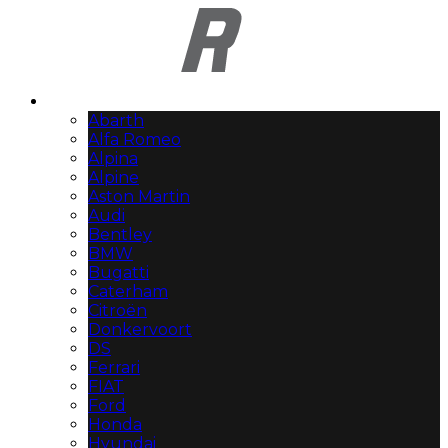
Automerken
Abarth
Alfa Romeo
Alpina
Alpine
Aston Martin
Audi
Bentley
BMW
Bugatti
Caterham
Citroën
Donkervoort
DS
Ferrari
FIAT
Ford
Honda
Hyundai