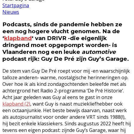
Startpagina
Nieuws
Podcasts, sinds de pandemie hebben ze
een nog hogere vlucht genomen. Na de
‘
klapband
‘ van DRIVR -die eigenlijk
dringend moet opgepompt worden- is
Vlaanderen nog een leuke
automotive
podcast rijk: Guy De Pré zijn Guy’s Garage.
De stem van Guy De Pré roept voor mij -en waarschijnlijk
talloze anderen- warme, nostalgische herinneringen op.
Over hoe ik als kind zondagochtenden beleefde met als
achtergrond het Radio 2-programma ‘De Pré Historie’.
Acht jaar geleden was Guy al eens te gast in onze
klapband (2)
, want Guy is naast muziekliefhebber ook
een octaanjunkie. Het beste bewijs daarvan, naast werk
als autojournalist voor onder andere VRT sinds 1988(!),
hij bezit enkele klassiekers. Sinds augustus 2022 heeft hij
tevens een eigen podcast: zijnde Guy’s Garage, waar hij