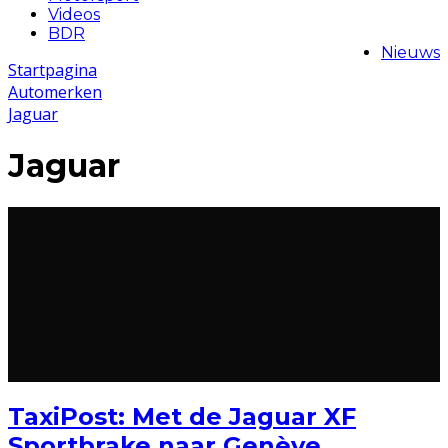
Videos
BDR
Nieuws
Startpagina
Automerken
Jaguar
Jaguar
TaxiPost: Met de Jaguar XF
Sportbrake naar Genève