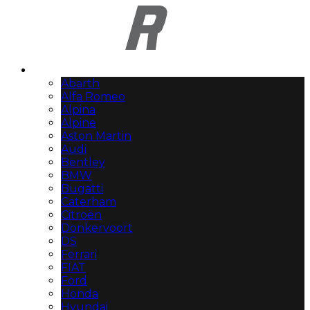
Automerken
Abarth
Alfa Romeo
Alpina
Alpine
Aston Martin
Audi
Bentley
BMW
Bugatti
Caterham
Citroën
Donkervoort
DS
Ferrari
FIAT
Ford
Honda
Hyundai