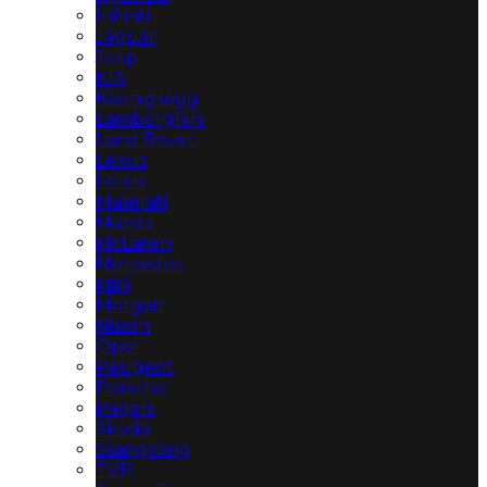
Infiniti
Jaguar
Jeep
KIA
Koenigsegg
Lamborghini
Land Rover
Lexus
Lotus
Maserati
Mazda
McLaren
Mercedes
Mini
Morgan
Nissan
Opel
Peugeot
Porsche
Pagani
Skoda
SsangYong
TVR