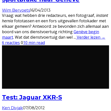
Wim Bervoets
16/04/2013
Vraag: wat hebben drie redacteurs, een fotograaf,
instant
hernia
fototassen en een fors uitgevallen fotokader met
elkaar gemeen? Antwoord: ze bevonden zich allemaal aan
boord van ons dienstvoertuig richting
Genève begin
maart
. Wat dat dienstvoertuig dan wel ...
Verder lezen →
6 reacties
0
10 min read
Test: Jaguar XKR-S
Ken Divjak
07/08/2012