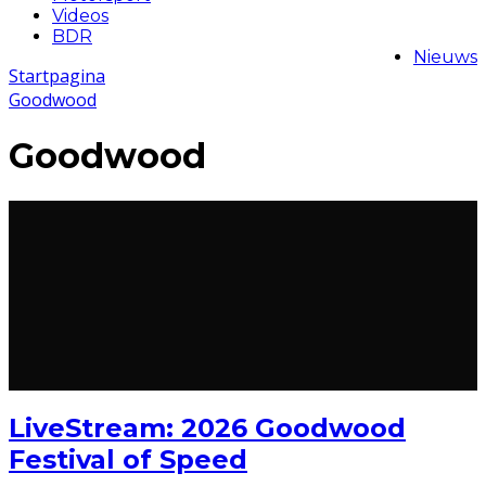
Videos
BDR
Nieuws
Startpagina
Goodwood
Goodwood
LiveStream: 2026 Goodwood
Festival of Speed