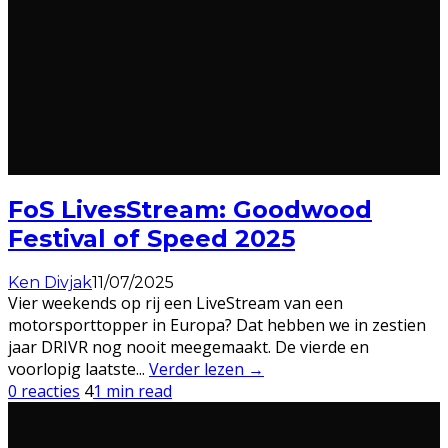
FoS LivesStream: Goodwood
Festival of Speed 2025
Ken Divjak
11/07/2025
Vier weekends op rij een LiveStream van een
motorsporttopper in Europa? Dat hebben we in zestien
jaar DRIVR nog nooit meegemaakt. De vierde en
voorlopig laatste
...
Verder lezen →
0 reacties
4
1 min read