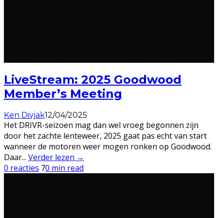
LiveStream: 2025 Goodwood
Member’s Meeting
Ken Divjak
12/04/2025
Het DRIVR-seizoen mag dan wel vroeg begonnen zijn
door het zachte lenteweer, 2025 gaat pas echt van start
wanneer de motoren weer mogen ronken op Goodwood.
Daar
...
Verder lezen →
0 reacties
7
0 min read