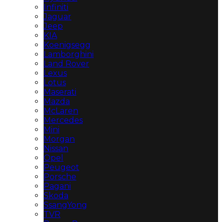
Infiniti
Jaguar
Jeep
KIA
Koenigsegg
Lamborghini
Land Rover
Lexus
Lotus
Maserati
Mazda
McLaren
Mercedes
Mini
Morgan
Nissan
Opel
Peugeot
Porsche
Pagani
Skoda
SsangYong
TVR