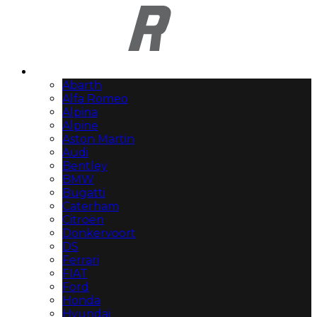
Automerken
Abarth
Alfa Romeo
Alpina
Alpine
Aston Martin
Audi
Bentley
BMW
Bugatti
Caterham
Citroën
Donkervoort
DS
Ferrari
FIAT
Ford
Honda
Hyundai