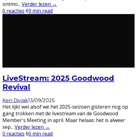
ontmo
...
Verder lezen →
0 reacties
6
9 min read
LiveStream: 2025 Goodwood
Revival
Ken Divjak
13/09/2025
Het lijkt wel alsof we het 2025-seizoen gisteren nog op
gang trokken met de livestream van de Goodwood
Member's Meeting in april. Maar helaas: het is alweer
sep
...
Verder lezen →
0 reacties
6
0 min read