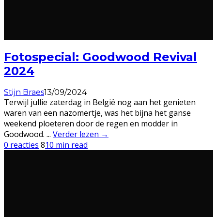
Fotospecial: Goodwood Revival
2024
Stijn Braes
13/09/2024
Terwijl jullie zaterdag in België nog aan het genieten
waren van een nazomertje, was het bijna het ganse
weekend ploeteren door de regen en modder in
Goodwood.
...
Verder lezen →
0 reacties
8
10 min read