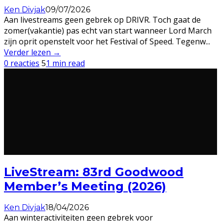
Ken Divjak
09/07/2026
Aan livestreams geen gebrek op DRIVR. Toch gaat de
zomer(vakantie) pas echt van start wanneer Lord March
zijn oprit openstelt voor het Festival of Speed. Tegenw
...
Verder lezen →
0 reacties
5
1 min read
LiveStream: 83rd Goodwood
Member’s Meeting (2026)
Ken Divjak
18/04/2026
Aan winteractiviteiten geen gebrek voor