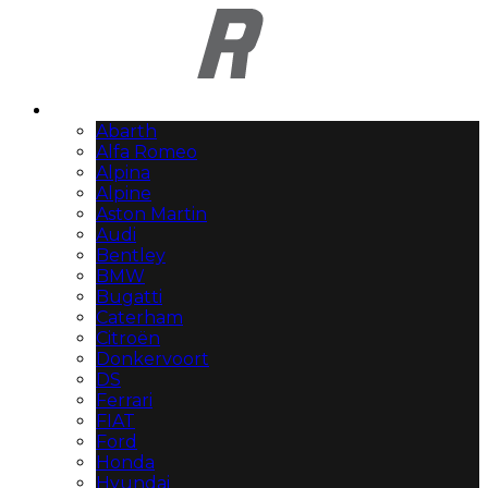
Automerken
Abarth
Alfa Romeo
Alpina
Alpine
Aston Martin
Audi
Bentley
BMW
Bugatti
Caterham
Citroën
Donkervoort
DS
Ferrari
FIAT
Ford
Honda
Hyundai