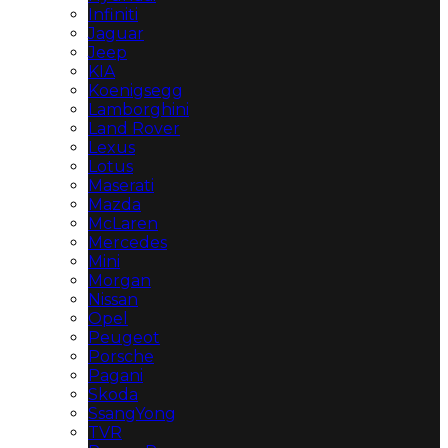
Infiniti
Jaguar
Jeep
KIA
Koenigsegg
Lamborghini
Land Rover
Lexus
Lotus
Maserati
Mazda
McLaren
Mercedes
Mini
Morgan
Nissan
Opel
Peugeot
Porsche
Pagani
Skoda
SsangYong
TVR