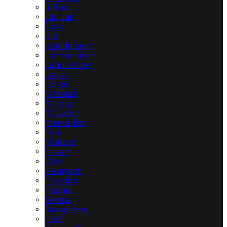
Infiniti
Jaguar
Jeep
KIA
Koenigsegg
Lamborghini
Land Rover
Lexus
Lotus
Maserati
Mazda
McLaren
Mercedes
Mini
Morgan
Nissan
Opel
Peugeot
Porsche
Pagani
Skoda
SsangYong
TVR