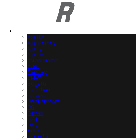
Automerken
Abarth
Alfa Romeo
Alpina
Alpine
Aston Martin
Audi
Bentley
BMW
Bugatti
Caterham
Citroën
Donkervoort
DS
Ferrari
FIAT
Ford
Honda
Hyundai