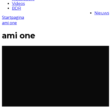
Videos
BDR
Nieuws
Startpagina
ami one
ami one