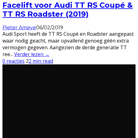
Facelift voor Audi TT RS Coupé &
TT RS Roadster (2019)
Pieter Ameye
06/02/2019
Audi Sport heeft de TT RS Coupé en Roadster aangepast
waar nodig geacht, maar opvallend genoeg géén extra
vermogen gegeven. Aangezien de derde generatie TT
ree
...
Verder lezen →
0 reacties
2
2 min read