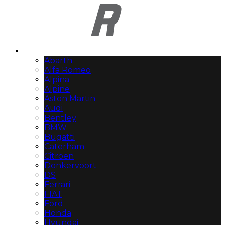
Automerken
Abarth
Alfa Romeo
Alpina
Alpine
Aston Martin
Audi
Bentley
BMW
Bugatti
Caterham
Citroën
Donkervoort
DS
Ferrari
FIAT
Ford
Honda
Hyundai