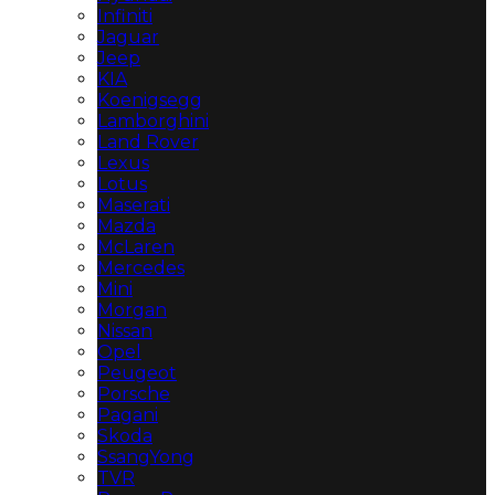
Infiniti
Jaguar
Jeep
KIA
Koenigsegg
Lamborghini
Land Rover
Lexus
Lotus
Maserati
Mazda
McLaren
Mercedes
Mini
Morgan
Nissan
Opel
Peugeot
Porsche
Pagani
Skoda
SsangYong
TVR