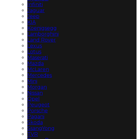
Infiniti
Jaguar
Jeep
KIA
Koenigsegg
Lamborghini
Land Rover
Lexus
Lotus
Maserati
Mazda
McLaren
Mercedes
Mini
Morgan
Nissan
Opel
Peugeot
Porsche
Pagani
Skoda
SsangYong
TVR