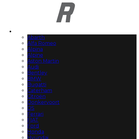
Automerken
Abarth
Alfa Romeo
Alpina
Alpine
Aston Martin
Audi
Bentley
BMW
Bugatti
Caterham
Citroën
Donkervoort
DS
Ferrari
FIAT
Ford
Honda
Hyundai