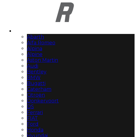
Automerken
Abarth
Alfa Romeo
Alpina
Alpine
Aston Martin
Audi
Bentley
BMW
Bugatti
Caterham
Citroën
Donkervoort
DS
Ferrari
FIAT
Ford
Honda
Hyundai