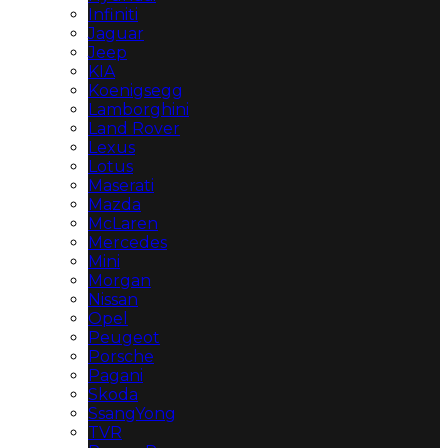
Infiniti
Jaguar
Jeep
KIA
Koenigsegg
Lamborghini
Land Rover
Lexus
Lotus
Maserati
Mazda
McLaren
Mercedes
Mini
Morgan
Nissan
Opel
Peugeot
Porsche
Pagani
Skoda
SsangYong
TVR