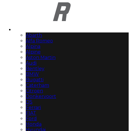
Automerken
Abarth
Alfa Romeo
Alpina
Alpine
Aston Martin
Audi
Bentley
BMW
Bugatti
Caterham
Citroën
Donkervoort
DS
Ferrari
FIAT
Ford
Honda
Hyundai