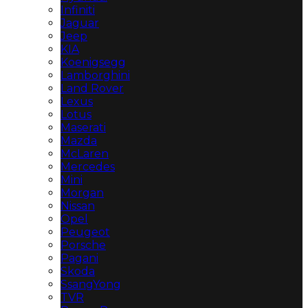
Infiniti
Jaguar
Jeep
KIA
Koenigsegg
Lamborghini
Land Rover
Lexus
Lotus
Maserati
Mazda
McLaren
Mercedes
Mini
Morgan
Nissan
Opel
Peugeot
Porsche
Pagani
Skoda
SsangYong
TVR