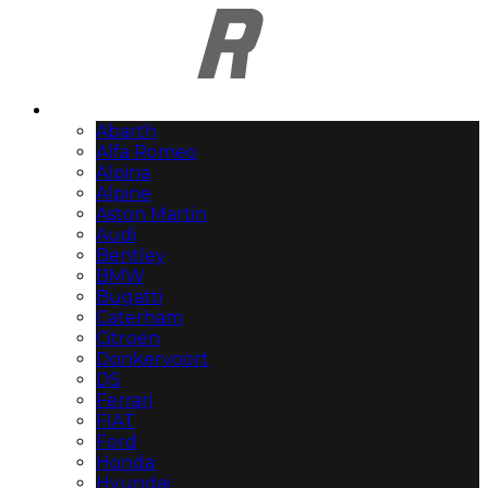
Automerken
Abarth
Alfa Romeo
Alpina
Alpine
Aston Martin
Audi
Bentley
BMW
Bugatti
Caterham
Citroën
Donkervoort
DS
Ferrari
FIAT
Ford
Honda
Hyundai