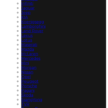
Infiniti
Jaguar
Jeep
KIA
Koenigsegg
Lamborghini
Land Rover
Lexus
Lotus
Maserati
Mazda
McLaren
Mercedes
Mini
Morgan
Nissan
Opel
Peugeot
Porsche
Pagani
Skoda
SsangYong
TVR