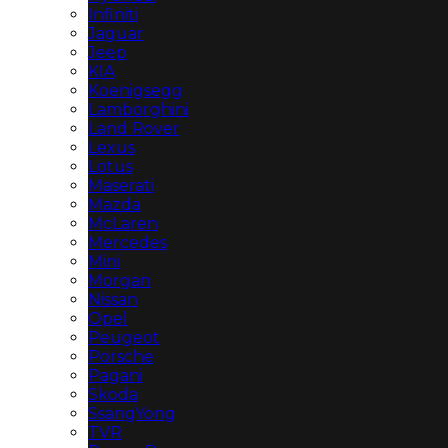
Infiniti
Jaguar
Jeep
KIA
Koenigsegg
Lamborghini
Land Rover
Lexus
Lotus
Maserati
Mazda
McLaren
Mercedes
Mini
Morgan
Nissan
Opel
Peugeot
Porsche
Pagani
Skoda
SsangYong
TVR