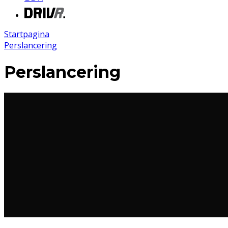
Startpagina
Perslancering
Perslancering