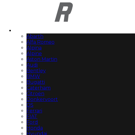
Automerken
Abarth
Alfa Romeo
Alpina
Alpine
Aston Martin
Audi
Bentley
BMW
Bugatti
Caterham
Citroën
Donkervoort
DS
Ferrari
FIAT
Ford
Honda
Hyundai