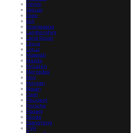
Infiniti
Jaguar
Jeep
KIA
Koenigsegg
Lamborghini
Land Rover
Lexus
Lotus
Maserati
Mazda
McLaren
Mercedes
Mini
Morgan
Nissan
Opel
Peugeot
Porsche
Pagani
Skoda
SsangYong
TVR