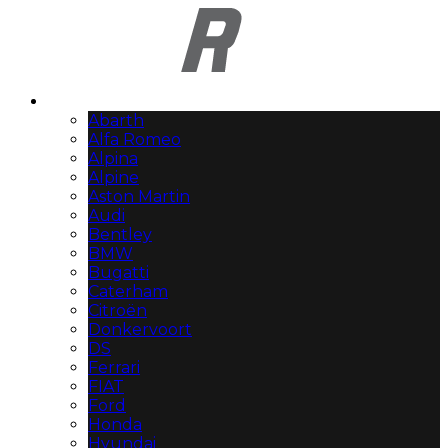
Automerken
Abarth
Alfa Romeo
Alpina
Alpine
Aston Martin
Audi
Bentley
BMW
Bugatti
Caterham
Citroën
Donkervoort
DS
Ferrari
FIAT
Ford
Honda
Hyundai