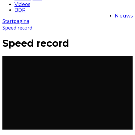
Videos
BDR
Nieuws
Startpagina
Speed record
Speed record