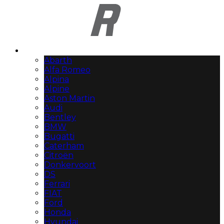
Automerken
Abarth
Alfa Romeo
Alpina
Alpine
Aston Martin
Audi
Bentley
BMW
Bugatti
Caterham
Citroën
Donkervoort
DS
Ferrari
FIAT
Ford
Honda
Hyundai