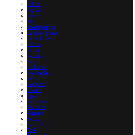
Infiniti
Jaguar
Jeep
KIA
Koenigsegg
Lamborghini
Land Rover
Lexus
Lotus
Maserati
Mazda
McLaren
Mercedes
Mini
Morgan
Nissan
Opel
Peugeot
Porsche
Pagani
Skoda
SsangYong
TVR