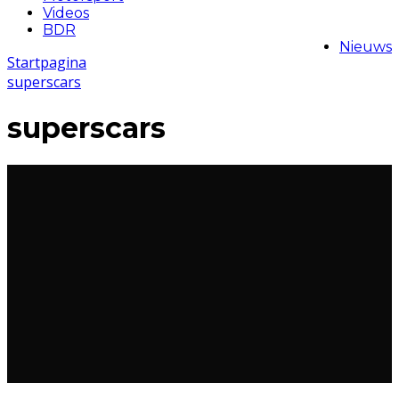
Videos
BDR
Nieuws
Startpagina
superscars
superscars