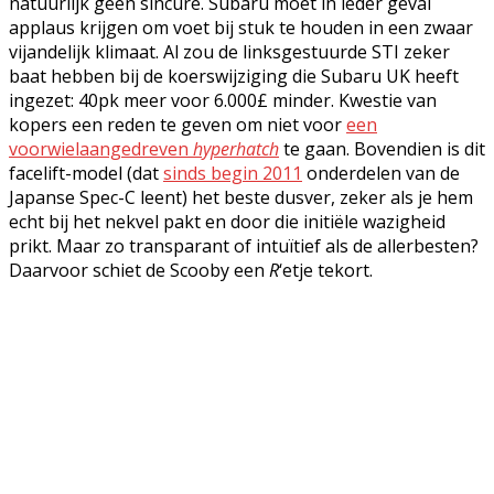
natuurlijk geen sincure. Subaru moet in ieder geval
applaus krijgen om voet bij stuk te houden in een zwaar
vijandelijk klimaat. Al zou de linksgestuurde STI zeker
baat hebben bij de koerswijziging die Subaru UK heeft
ingezet: 40pk meer voor 6.000£ minder. Kwestie van
kopers een reden te geven om niet voor
een
voorwielaangedreven
hyperhatch
te gaan. Bovendien is dit
facelift-model (dat
sinds begin 2011
onderdelen van de
Japanse Spec-C leent) het beste dusver, zeker als je hem
echt bij het nekvel pakt en door die initiële wazigheid
prikt. Maar zo transparant of intuïtief als de allerbesten?
Daarvoor schiet de Scooby een
R
‘etje tekort.