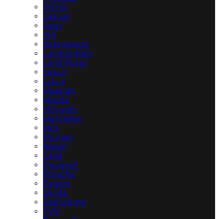
Infiniti
Jaguar
Jeep
KIA
Koenigsegg
Lamborghini
Land Rover
Lexus
Lotus
Maserati
Mazda
McLaren
Mercedes
Mini
Morgan
Nissan
Opel
Peugeot
Porsche
Pagani
Skoda
SsangYong
TVR