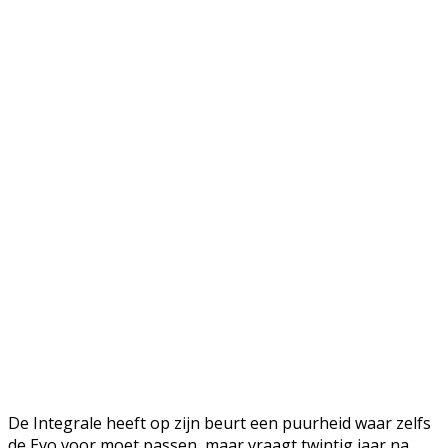
De Integrale heeft op zijn beurt een puurheid waar zelfs
de Evo voor moet passen, maar vraagt twintig jaar na