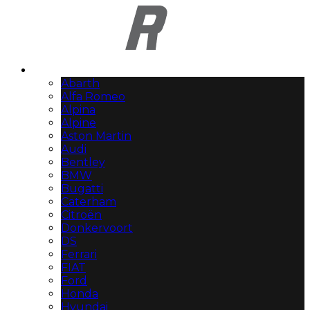
Automerken
Abarth
Alfa Romeo
Alpina
Alpine
Aston Martin
Audi
Bentley
BMW
Bugatti
Caterham
Citroën
Donkervoort
DS
Ferrari
FIAT
Ford
Honda
Hyundai