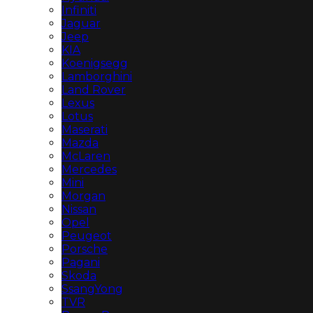
Infiniti
Jaguar
Jeep
KIA
Koenigsegg
Lamborghini
Land Rover
Lexus
Lotus
Maserati
Mazda
McLaren
Mercedes
Mini
Morgan
Nissan
Opel
Peugeot
Porsche
Pagani
Skoda
SsangYong
TVR