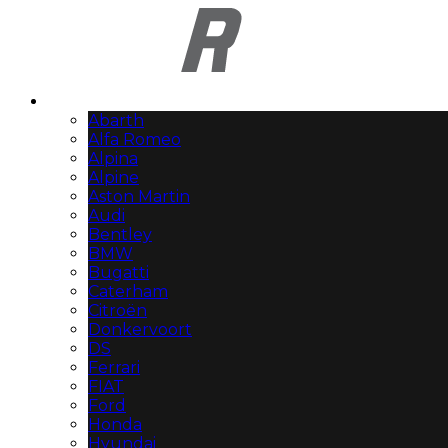
Automerken
Abarth
Alfa Romeo
Alpina
Alpine
Aston Martin
Audi
Bentley
BMW
Bugatti
Caterham
Citroën
Donkervoort
DS
Ferrari
FIAT
Ford
Honda
Hyundai