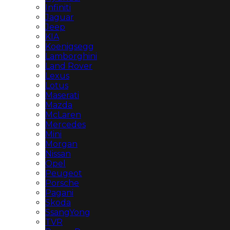
Infiniti
Jaguar
Jeep
KIA
Koenigsegg
Lamborghini
Land Rover
Lexus
Lotus
Maserati
Mazda
McLaren
Mercedes
Mini
Morgan
Nissan
Opel
Peugeot
Porsche
Pagani
Skoda
SsangYong
TVR