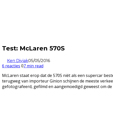
Test: McLaren 570S
Ken Divjak
05/05/2016
6 reacties
0
7 min read
McLaren staat erop dat de 570S niét als een supercar bes
terugweg van importeur Ginion schijnen de meeste verkeer
gefotografeerd, gefilmd en aangemoedigd geweest om de 0 