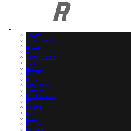
Automerken
Abarth
Alfa Romeo
Alpina
Alpine
Aston Martin
Audi
Bentley
BMW
Bugatti
Caterham
Citroën
Donkervoort
DS
Ferrari
FIAT
Ford
Honda
Hyundai