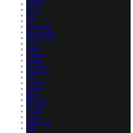
Infiniti
Jaguar
Jeep
KIA
Koenigsegg
Lamborghini
Land Rover
Lexus
Lotus
Maserati
Mazda
McLaren
Mercedes
Mini
Morgan
Nissan
Opel
Peugeot
Porsche
Pagani
Skoda
SsangYong
TVR