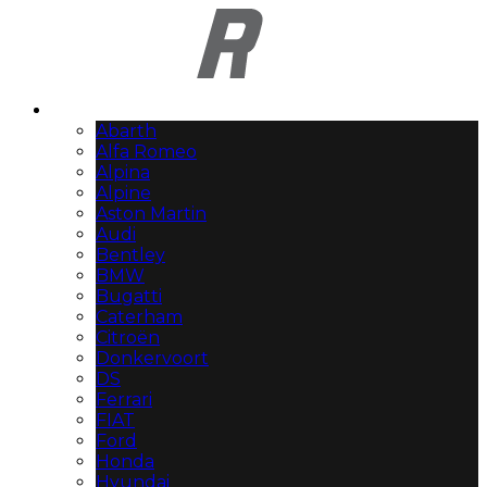
Automerken
Abarth
Alfa Romeo
Alpina
Alpine
Aston Martin
Audi
Bentley
BMW
Bugatti
Caterham
Citroën
Donkervoort
DS
Ferrari
FIAT
Ford
Honda
Hyundai