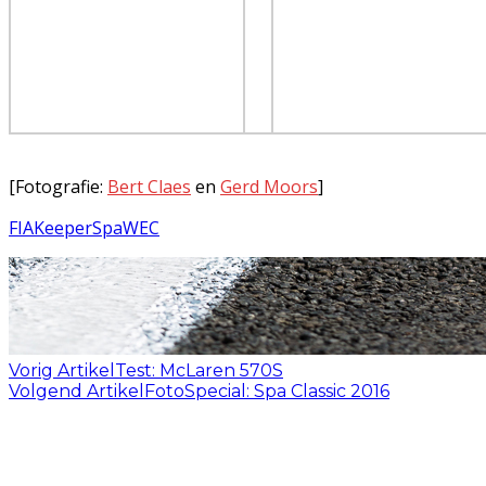
[Fotografie:
Bert Claes
en
Gerd Moors
]
FIA
Keeper
Spa
WEC
Vorig Artikel
Test: McLaren 570S
Volgend Artikel
FotoSpecial: Spa Classic 2016