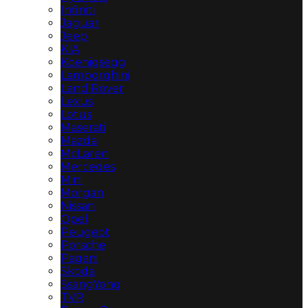
Infiniti
Jaguar
Jeep
KIA
Koenigsegg
Lamborghini
Land Rover
Lexus
Lotus
Maserati
Mazda
McLaren
Mercedes
Mini
Morgan
Nissan
Opel
Peugeot
Porsche
Pagani
Skoda
SsangYong
TVR