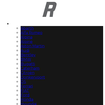
Automerken
Abarth
Alfa Romeo
Alpina
Alpine
Aston Martin
Audi
Bentley
BMW
Bugatti
Caterham
Citroën
Donkervoort
DS
Ferrari
FIAT
Ford
Honda
Hyundai