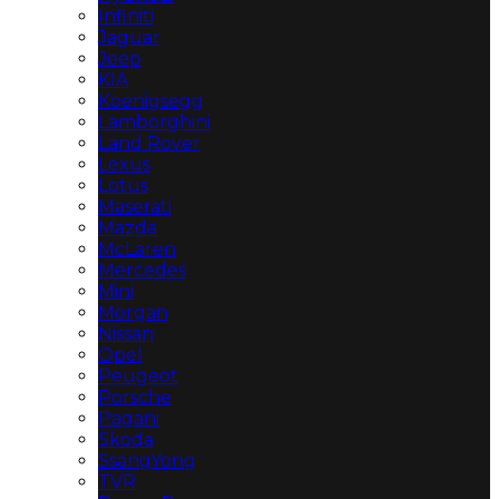
Infiniti
Jaguar
Jeep
KIA
Koenigsegg
Lamborghini
Land Rover
Lexus
Lotus
Maserati
Mazda
McLaren
Mercedes
Mini
Morgan
Nissan
Opel
Peugeot
Porsche
Pagani
Skoda
SsangYong
TVR