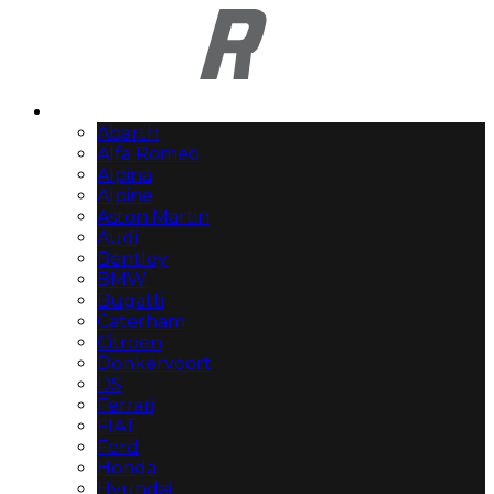
Automerken
Abarth
Alfa Romeo
Alpina
Alpine
Aston Martin
Audi
Bentley
BMW
Bugatti
Caterham
Citroën
Donkervoort
DS
Ferrari
FIAT
Ford
Honda
Hyundai