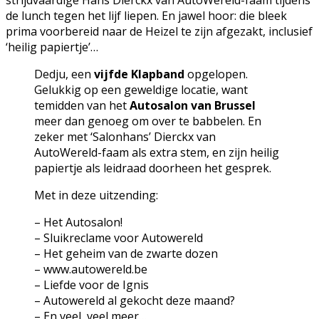
de lunch tegen het lijf liepen. En jawel hoor: die bleek
prima voorbereid naar de Heizel te zijn afgezakt, inclusief
‘heilig papiertje’…
Dedju, een
vijfde Klapband
opgelopen.
Gelukkig op een geweldige locatie, want
temidden van het
Autosalon van Brussel
meer dan genoeg om over te babbelen. En
zeker met ‘Salonhans’ Dierckx van
AutoWereld-faam als extra stem, en zijn heilig
papiertje als leidraad doorheen het gesprek.
Met in deze uitzending:
– Het Autosalon!
– Sluikreclame voor Autowereld
– Het geheim van de zwarte dozen
– www.autowereld.be
– Liefde voor de Ignis
– Autowereld al gekocht deze maand?
– En veel, veel meer…