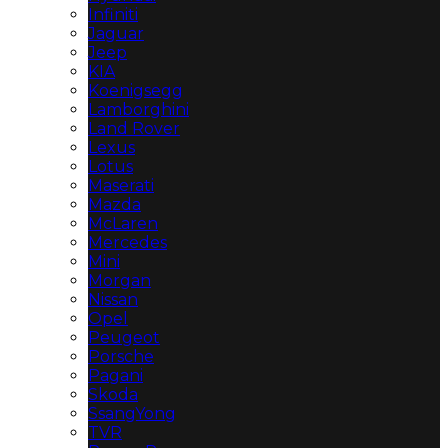
Infiniti
Jaguar
Jeep
KIA
Koenigsegg
Lamborghini
Land Rover
Lexus
Lotus
Maserati
Mazda
McLaren
Mercedes
Mini
Morgan
Nissan
Opel
Peugeot
Porsche
Pagani
Skoda
SsangYong
TVR