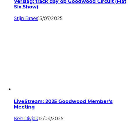
Verslag: track day op Goodwood Circuit (Flat
Six Show)
Stijn Braes
15/07/2025
LiveStream: 2025 Goodwood Member’s
Meeting
Ken Divjak
12/04/2025