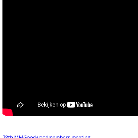
78th MM
Goodwood
members meeting