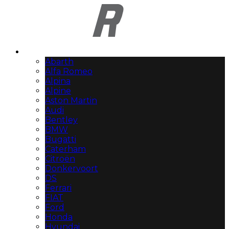
Automerken
Abarth
Alfa Romeo
Alpina
Alpine
Aston Martin
Audi
Bentley
BMW
Bugatti
Caterham
Citroën
Donkervoort
DS
Ferrari
FIAT
Ford
Honda
Hyundai