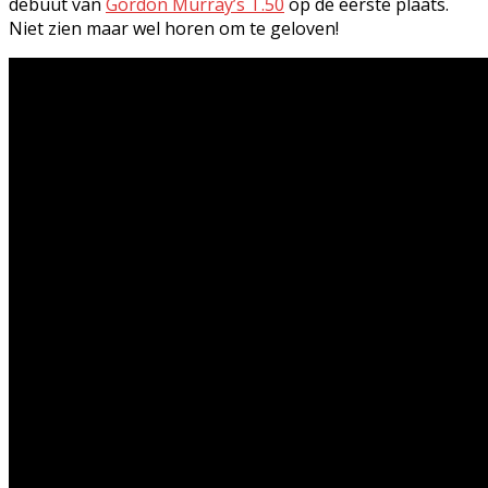
debuut van
Gordon Murray’s T.50
op de eerste plaats.
Niet zien maar wel horen om te geloven!