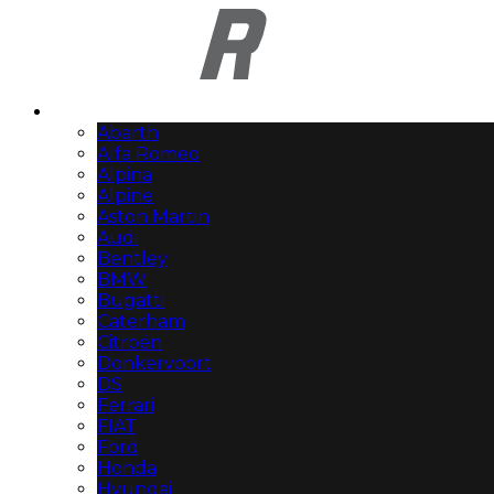
Automerken
Abarth
Alfa Romeo
Alpina
Alpine
Aston Martin
Audi
Bentley
BMW
Bugatti
Caterham
Citroën
Donkervoort
DS
Ferrari
FIAT
Ford
Honda
Hyundai