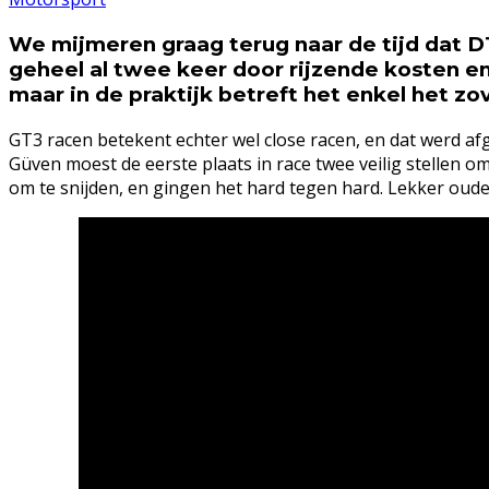
We mijmeren graag terug naar de tijd dat
geheel al twee keer door rijzende kosten 
maar in de praktijk betreft het enkel het z
GT3 racen betekent echter wel close racen, en dat werd af
Güven moest de eerste plaats in race twee veilig stellen o
om te snijden, en gingen het hard tegen hard. Lekker oude