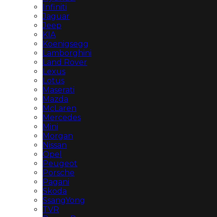
Infiniti
Jaguar
Jeep
KIA
Koenigsegg
Lamborghini
Land Rover
Lexus
Lotus
Maserati
Mazda
McLaren
Mercedes
Mini
Morgan
Nissan
Opel
Peugeot
Porsche
Pagani
Skoda
SsangYong
TVR