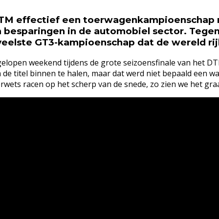
 DTM effectief een toerwagenkampioenschap 
en besparingen in de automobiel sector. Te
oveelste GT3-kampioenschap dat de wereld rijk
gelopen weekend tijdens de grote seizoensfinale van het DT
m de titel binnen te halen, maar dat werd niet bepaald een w
rwets racen op het scherp van de snede, zo zien we het gra