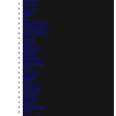
Infiniti
Jaguar
Jeep
KIA
Koenigsegg
Lamborghini
Land Rover
Lexus
Lotus
Maserati
Mazda
McLaren
Mercedes
Mini
Morgan
Nissan
Opel
Peugeot
Porsche
Pagani
Skoda
SsangYong
TVR