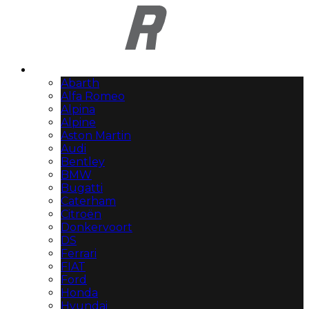
Automerken
Abarth
Alfa Romeo
Alpina
Alpine
Aston Martin
Audi
Bentley
BMW
Bugatti
Caterham
Citroën
Donkervoort
DS
Ferrari
FIAT
Ford
Honda
Hyundai