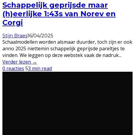
Schappelijk geprijsde maar
(h)eerlijke 1:43s van Norev en
Corgi
Stijn Braes
16/04/2025
Schaalmodellen worden alsmaar duurder, toch zijn er ook
anno 2025 niettemin schappelijk geprijsde pareltjes te
vinden. We leggen op deze webstek vaak de nadruk
...
Verder lezen →
0 reacties
5
3 min read