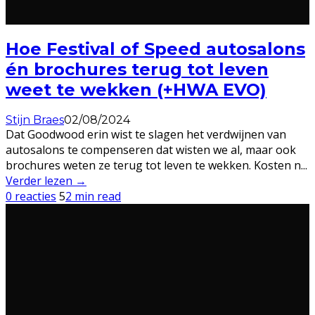
Hoe Festival of Speed autosalons
én brochures terug tot leven
weet te wekken (+HWA EVO)
Stijn Braes
02/08/2024
Dat Goodwood erin wist te slagen het verdwijnen van
autosalons te compenseren dat wisten we al, maar ook
brochures weten ze terug tot leven te wekken. Kosten n
...
Verder lezen →
0 reacties
5
2 min read