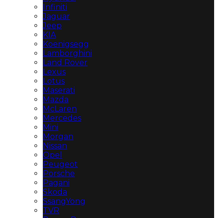
Infiniti
Jaguar
Jeep
KIA
Koenigsegg
Lamborghini
Land Rover
Lexus
Lotus
Maserati
Mazda
McLaren
Mercedes
Mini
Morgan
Nissan
Opel
Peugeot
Porsche
Pagani
Skoda
SsangYong
TVR