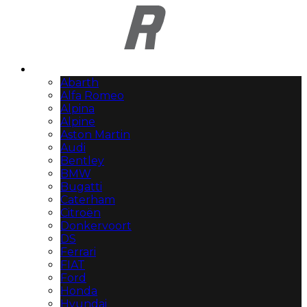
Automerken
Abarth
Alfa Romeo
Alpina
Alpine
Aston Martin
Audi
Bentley
BMW
Bugatti
Caterham
Citroën
Donkervoort
DS
Ferrari
FIAT
Ford
Honda
Hyundai