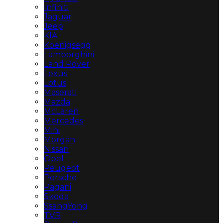
Infiniti
Jaguar
Jeep
KIA
Koenigsegg
Lamborghini
Land Rover
Lexus
Lotus
Maserati
Mazda
McLaren
Mercedes
Mini
Morgan
Nissan
Opel
Peugeot
Porsche
Pagani
Skoda
SsangYong
TVR