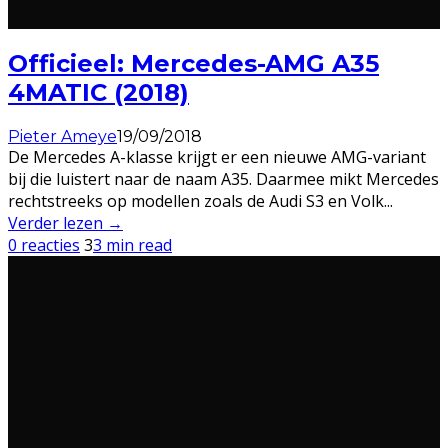
Officieel: Mercedes-AMG A35
4MATIC (2018)
Pieter Ameye
19/09/2018
De Mercedes A-klasse krijgt er een nieuwe AMG-variant
bij die luistert naar de naam A35. Daarmee mikt Mercedes
rechtstreeks op modellen zoals de Audi S3 en Volk
...
Verder lezen →
0 reacties
3
3 min read