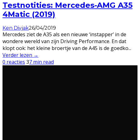
Testnotities: Mercedes-AMG A35
4Matic (2019)
Ken Divjak
26/04/2019
Mercedes ziet de A35 als een nieuwe ‘instapper’ in de
wondere wereld van zijn Driving Performance. En dat
klopt ook: het kleine broertje van de A45 is de goedko
...
Verder lezen →
0 reacties
3
7 min read