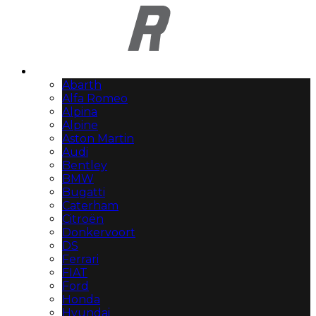
Automerken
Abarth
Alfa Romeo
Alpina
Alpine
Aston Martin
Audi
Bentley
BMW
Bugatti
Caterham
Citroën
Donkervoort
DS
Ferrari
FIAT
Ford
Honda
Hyundai