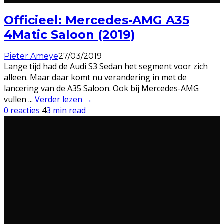
Officieel: Mercedes-AMG A35
4Matic Saloon (2019)
Pieter Ameye
27/03/2019
Lange tijd had de Audi S3 Sedan het segment voor zich
alleen. Maar daar komt nu verandering in met de
lancering van de A35 Saloon. Ook bij Mercedes-AMG
vullen
...
Verder lezen →
0 reacties
4
3 min read