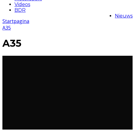
Videos
BDR
Nieuws
Startpagina
A35
A35