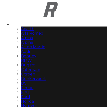
Automerken
Abarth
Alfa Romeo
Alpina
Alpine
Aston Martin
Audi
Bentley
BMW
Bugatti
Caterham
Citroën
Donkervoort
DS
Ferrari
FIAT
Ford
Honda
Hyundai