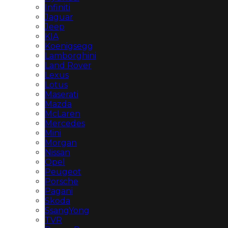
Infiniti
Jaguar
Jeep
KIA
Koenigsegg
Lamborghini
Land Rover
Lexus
Lotus
Maserati
Mazda
McLaren
Mercedes
Mini
Morgan
Nissan
Opel
Peugeot
Porsche
Pagani
Skoda
SsangYong
TVR