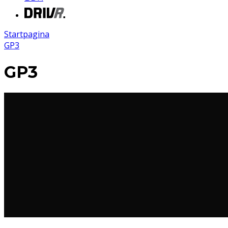
Startpagina
GP3
GP3