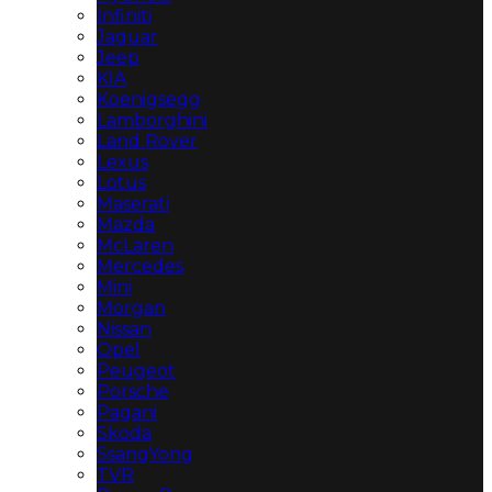
Infiniti
Jaguar
Jeep
KIA
Koenigsegg
Lamborghini
Land Rover
Lexus
Lotus
Maserati
Mazda
McLaren
Mercedes
Mini
Morgan
Nissan
Opel
Peugeot
Porsche
Pagani
Skoda
SsangYong
TVR