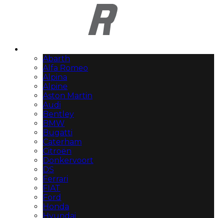
Automerken
Abarth
Alfa Romeo
Alpina
Alpine
Aston Martin
Audi
Bentley
BMW
Bugatti
Caterham
Citroën
Donkervoort
DS
Ferrari
FIAT
Ford
Honda
Hyundai