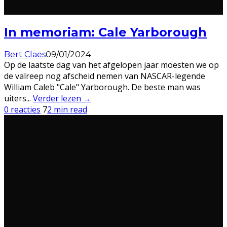
In memoriam: Cale Yarborough
Bert Claes
09/01/2024
Op de laatste dag van het afgelopen jaar moesten we op
de valreep nog afscheid nemen van NASCAR-legende
William Caleb "Cale" Yarborough. De beste man was
uiters
...
Verder lezen →
0 reacties
7
2 min read