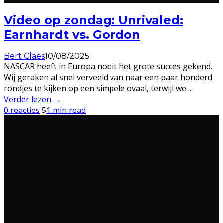
Video op zondag: Unrivaled:
Earnhardt vs. Gordon
Bert Claes
10/08/2025
NASCAR heeft in Europa nooit het grote succes gekend.
Wij geraken al snel verveeld van naar een paar honderd
rondjes te kijken op een simpele ovaal, terwijl we
...
Verder lezen →
0 reacties
5
1 min read