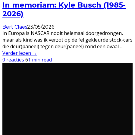
In memoriam: Kyle Busch (1985-
2026)
Bert Claes
23/05/2026
In Europa is NASCAR nooit helemaal doorgedrongen,
maar als kind was ik verzot op de fel gekleurde stock-cars
die deur(paneel) tegen deur(paneel) rond een ovaal
...
Verder lezen →
0 reacties
6
1 min read