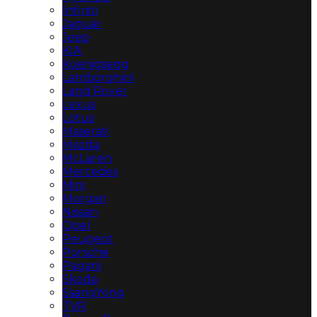
Infiniti
Jaguar
Jeep
KIA
Koenigsegg
Lamborghini
Land Rover
Lexus
Lotus
Maserati
Mazda
McLaren
Mercedes
Mini
Morgan
Nissan
Opel
Peugeot
Porsche
Pagani
Skoda
SsangYong
TVR