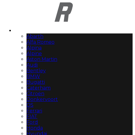
Automerken
Abarth
Alfa Romeo
Alpina
Alpine
Aston Martin
Audi
Bentley
BMW
Bugatti
Caterham
Citroën
Donkervoort
DS
Ferrari
FIAT
Ford
Honda
Hyundai