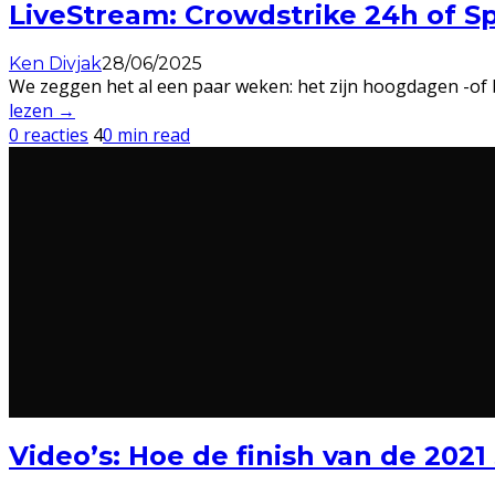
LiveStream: Crowdstrike 24h of S
Ken Divjak
28/06/2025
We zeggen het al een paar weken: het zijn hoogdagen -of
lezen →
0 reacties
4
0 min read
Video’s: Hoe de finish van de 202