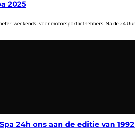
pa 2025
 beter: weekends- voor motorsportliefhebbers. Na de 24 Uu
1 Spa 24h ons aan de editie van 19