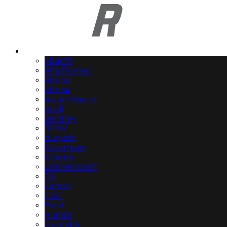
Automerken
Abarth
Alfa Romeo
Alpina
Alpine
Aston Martin
Audi
Bentley
BMW
Bugatti
Caterham
Citroën
Donkervoort
DS
Ferrari
FIAT
Ford
Honda
Hyundai