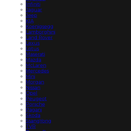
Infiniti
Jaguar
Jeep
KIA
Koenigsegg
Lamborghini
Land Rover
Lexus
Lotus
Maserati
Mazda
McLaren
Mercedes
Mini
Morgan
Nissan
Opel
Peugeot
Porsche
Pagani
Skoda
SsangYong
TVR