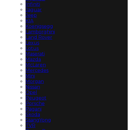
Infiniti
Jaguar
Jeep
KIA
Koenigsegg
Lamborghini
Land Rover
Lexus
Lotus
Maserati
Mazda
McLaren
Mercedes
Mini
Morgan
Nissan
Opel
Peugeot
Porsche
Pagani
Skoda
SsangYong
TVR