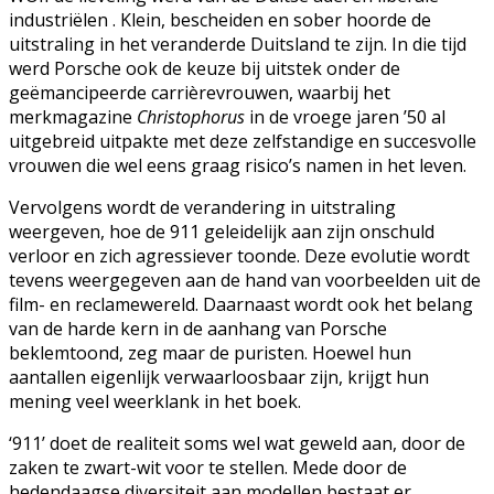
industriëlen . Klein, bescheiden en sober hoorde de
uitstraling in het veranderde Duitsland te zijn. In die tijd
werd Porsche ook de keuze bij uitstek onder de
geëmancipeerde carrièrevrouwen, waarbij het
merkmagazine
Christophorus
in de vroege jaren ’50 al
uitgebreid uitpakte met deze zelfstandige en succesvolle
vrouwen die wel eens graag risico’s namen in het leven.
Vervolgens wordt de verandering in uitstraling
weergeven, hoe de 911 geleidelijk aan zijn onschuld
verloor en zich agressiever toonde. Deze evolutie wordt
tevens weergegeven aan de hand van voorbeelden uit de
film- en reclamewereld. Daarnaast wordt ook het belang
van de harde kern in de aanhang van Porsche
beklemtoond, zeg maar de puristen. Hoewel hun
aantallen eigenlijk verwaarloosbaar zijn, krijgt hun
mening veel weerklank in het boek.
‘911’ doet de realiteit soms wel wat geweld aan, door de
zaken te zwart-wit voor te stellen. Mede door de
hedendaagse diversiteit aan modellen bestaat er