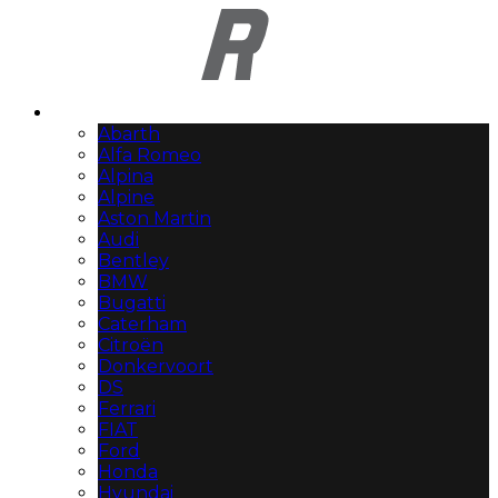
Automerken
Abarth
Alfa Romeo
Alpina
Alpine
Aston Martin
Audi
Bentley
BMW
Bugatti
Caterham
Citroën
Donkervoort
DS
Ferrari
FIAT
Ford
Honda
Hyundai