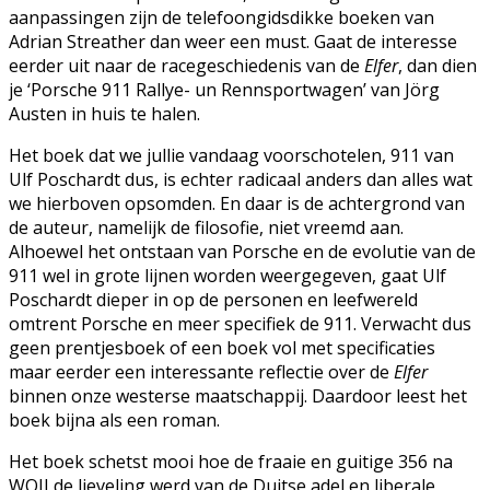
aanpassingen zijn de telefoongidsdikke boeken van
Adrian Streather dan weer een must. Gaat de interesse
eerder uit naar de racegeschiedenis van de
Elfer
, dan dien
je ‘Porsche 911 Rallye- un Rennsportwagen’ van Jörg
Austen in huis te halen.
Het boek dat we jullie vandaag voorschotelen, 911 van
Ulf Poschardt dus, is echter radicaal anders dan alles wat
we hierboven opsomden. En daar is de achtergrond van
de auteur, namelijk de filosofie, niet vreemd aan.
Alhoewel het ontstaan van Porsche en de evolutie van de
911 wel in grote lijnen worden weergegeven, gaat Ulf
Poschardt dieper in op de personen en leefwereld
omtrent Porsche en meer specifiek de 911. Verwacht dus
geen prentjesboek of een boek vol met specificaties
maar eerder een interessante reflectie over de
Elfer
binnen onze westerse maatschappij. Daardoor leest het
boek bijna als een roman.
Het boek schetst mooi hoe de fraaie en guitige 356 na
WOII de lieveling werd van de Duitse adel en liberale