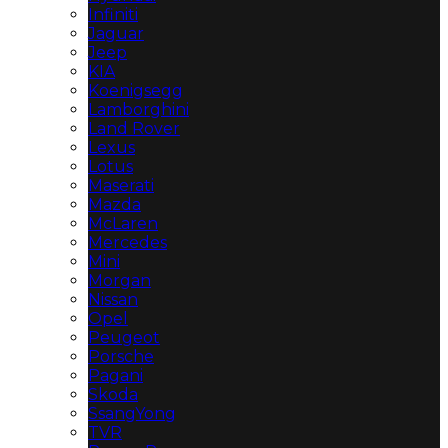
Infiniti
Jaguar
Jeep
KIA
Koenigsegg
Lamborghini
Land Rover
Lexus
Lotus
Maserati
Mazda
McLaren
Mercedes
Mini
Morgan
Nissan
Opel
Peugeot
Porsche
Pagani
Skoda
SsangYong
TVR