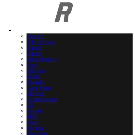
Automerken
Abarth
Alfa Romeo
Alpina
Alpine
Aston Martin
Audi
Bentley
BMW
Bugatti
Caterham
Citroën
Donkervoort
DS
Ferrari
FIAT
Ford
Honda
Hyundai