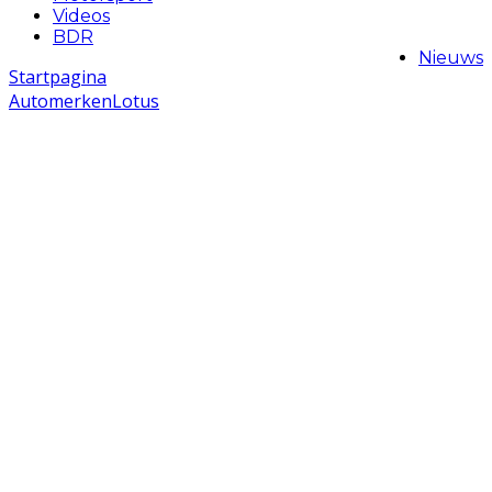
Videos
BDR
Nieuws
Startpagina
Automerken
Lotus