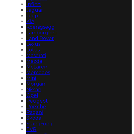
Infiniti
Jaguar
Jeep
KIA
Koenigsegg
Lamborghini
Land Rover
Lexus
Lotus
Maserati
Mazda
McLaren
Mercedes
Mini
Morgan
Nissan
Opel
Peugeot
Porsche
Pagani
Skoda
SsangYong
TVR