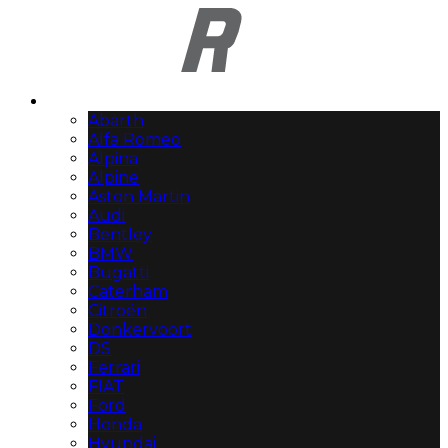
Automerken
Abarth
Alfa Romeo
Alpina
Alpine
Aston Martin
Audi
Bentley
BMW
Bugatti
Caterham
Citroën
Donkervoort
DS
Ferrari
FIAT
Ford
Honda
Hyundai