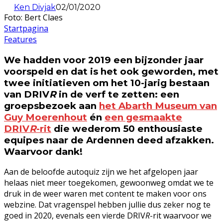
Ken Divjak
02/01/2020
Foto: Bert Claes
Startpagina
Features
We hadden voor 2019 een bijzonder jaar
voorspeld en dat is het ook geworden, met
twee initiatieven om het 10-jarig bestaan
van DRIV
R
in de verf te zetten: een
groepsbezoek aan
het Abarth Museum van
Guy Moerenhout
én
een gesmaakte
DRIV
R
-rit
die wederom 50 enthousiaste
equipes naar de Ardennen deed afzakken.
Waarvoor dank!
Aan de beloofde autoquiz zijn we het afgelopen jaar
helaas niet meer toegekomen, gewoonweg omdat we te
druk in de weer waren met content te maken voor ons
webzine. Dat vragenspel hebben jullie dus zeker nog te
goed in 2020, evenals een vierde DRIV
R
-rit waarvoor we