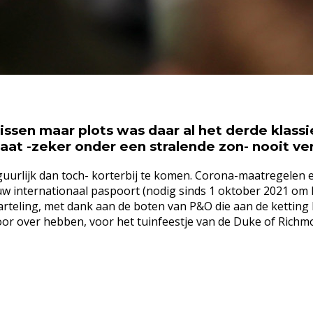
en maar plots was daar al het derde klassi
gaat -zeker onder een stralende zon- nooit ve
guurlijk dan toch- korterbij te komen. Corona-maatregelen e
uw internationaal paspoort (nodig sinds 1 oktober 2021 om
ling, met dank aan de boten van P&O die aan de ketting lag
or over hebben, voor het tuinfeestje van de Duke of Richm