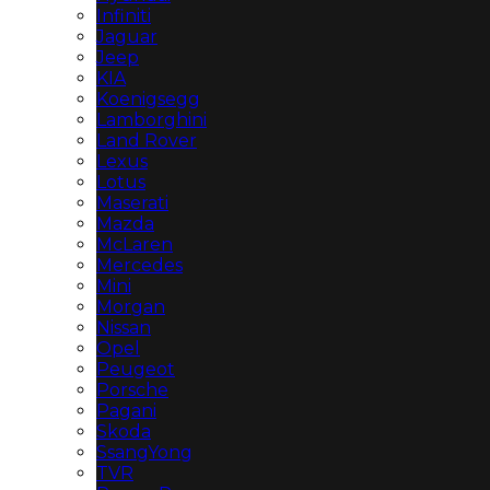
Infiniti
Jaguar
Jeep
KIA
Koenigsegg
Lamborghini
Land Rover
Lexus
Lotus
Maserati
Mazda
McLaren
Mercedes
Mini
Morgan
Nissan
Opel
Peugeot
Porsche
Pagani
Skoda
SsangYong
TVR