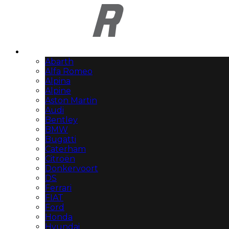
Automerken
Abarth
Alfa Romeo
Alpina
Alpine
Aston Martin
Audi
Bentley
BMW
Bugatti
Caterham
Citroën
Donkervoort
DS
Ferrari
FIAT
Ford
Honda
Hyundai