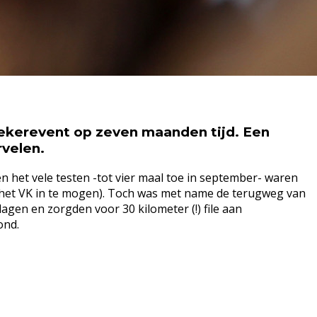
ekerevent op zeven maanden tijd. Een
rvelen.
n het vele testen -tot vier maal toe in september- waren
 het VK in te mogen). Toch was met name de terugweg van
en en zorgden voor 30 kilometer (!) file aan
ond.