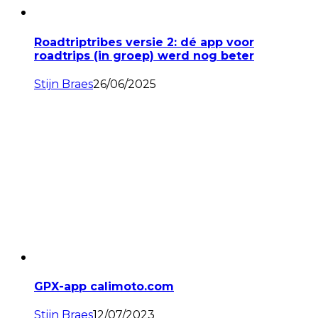
Roadtriptribes versie 2: dé app voor
roadtrips (in groep) werd nog beter
Stijn Braes
26/06/2025
GPX-app calimoto.com
Stijn Braes
12/07/2023