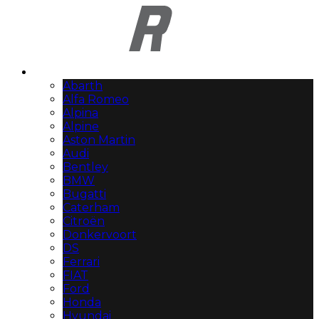
Automerken
Abarth
Alfa Romeo
Alpina
Alpine
Aston Martin
Audi
Bentley
BMW
Bugatti
Caterham
Citroën
Donkervoort
DS
Ferrari
FIAT
Ford
Honda
Hyundai