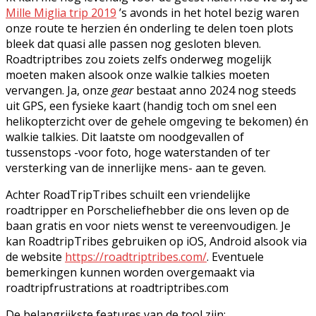
Mille Miglia trip 2019
’s avonds in het hotel bezig waren
onze route te herzien én onderling te delen toen plots
bleek dat quasi alle passen nog gesloten bleven.
Roadtriptribes zou zoiets zelfs onderweg mogelijk
moeten maken alsook onze walkie talkies moeten
vervangen. Ja, onze
gear
bestaat anno 2024 nog steeds
uit GPS, een fysieke kaart (handig toch om snel een
helikopterzicht over de gehele omgeving te bekomen) én
walkie talkies. Dit laatste om noodgevallen of
tussenstops -voor foto, hoge waterstanden of ter
versterking van de innerlijke mens- aan te geven.
Achter RoadTripTribes schuilt een vriendelijke
roadtripper en Porscheliefhebber die ons leven op de
baan gratis en voor niets wenst te vereenvoudigen. Je
kan RoadtripTribes gebruiken op iOS, Android alsook via
de website
https://roadtriptribes.com/
. Eventuele
bemerkingen kunnen worden overgemaakt via
roadtripfrustrations at roadtriptribes.com
De belangrijkste features van de tool zijn;