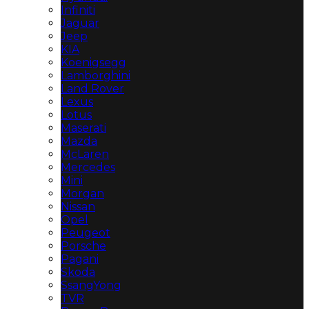
Infiniti
Jaguar
Jeep
KIA
Koenigsegg
Lamborghini
Land Rover
Lexus
Lotus
Maserati
Mazda
McLaren
Mercedes
Mini
Morgan
Nissan
Opel
Peugeot
Porsche
Pagani
Skoda
SsangYong
TVR