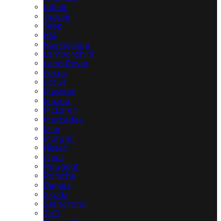
Infiniti
Jaguar
Jeep
KIA
Koenigsegg
Lamborghini
Land Rover
Lexus
Lotus
Maserati
Mazda
McLaren
Mercedes
Mini
Morgan
Nissan
Opel
Peugeot
Porsche
Pagani
Skoda
SsangYong
TVR