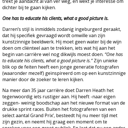
trekt je aandacht al van ver weg, en wekt je interesse om
dichter bij te gaan kijken.
One has to educate his clients, what a good picture is.
Darren’s stijl is inmiddels zodanig ingeburgerd geraakt,
dat hij specifiek gevraagd wordt omwille van zijn
kunstzinnige beeldwerk. Hij moet geen water bij de wijn
doen om cliënteel aan te trekken, iets wat hij aan het
begin van carrière wel nog dikwijls moest doen.
“One has
to educate his clients, what a good picture is.”
Zijn unieke
blik op de feiten heeft een jonge generatie fotografen
(waaronder mezelf) geïnspireerd om op een kunstzinnige
manier door de zoeker te leren kijken.
Na meer dan 35 jaar carrière doet Darren Heath het
tegenwoordig iets rustiger aan. Hij heeft -naar eigen
zeggen- weinig boodschap aan het nieuwe format van de
drukke sprint races. Buiten het fotograferen van een
select aantal Grand Prix’, besteedt hij nu meer tijd met
zijn gezin, en neemt hij graag een moment om te