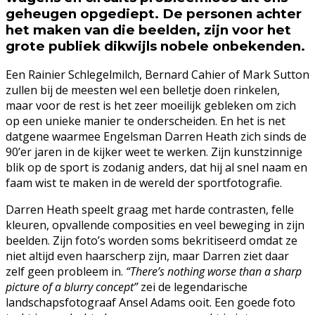
geheugen opgediept. De personen achter
het maken van die beelden, zijn voor het
grote publiek dikwijls nobele onbekenden.
Een Rainier Schlegelmilch, Bernard Cahier of Mark Sutton
zullen bij de meesten wel een belletje doen rinkelen,
maar voor de rest is het zeer moeilijk gebleken om zich
op een unieke manier te onderscheiden. En het is net
datgene waarmee Engelsman Darren Heath zich sinds de
90’er jaren in de kijker weet te werken. Zijn kunstzinnige
blik op de sport is zodanig anders, dat hij al snel naam en
faam wist te maken in de wereld der sportfotografie.
Darren Heath speelt graag met harde contrasten, felle
kleuren, opvallende composities en veel beweging in zijn
beelden. Zijn foto’s worden soms bekritiseerd omdat ze
niet altijd even haarscherp zijn, maar Darren ziet daar
zelf geen probleem in.
“There’s nothing worse than a sharp
picture of a blurry concept”
zei de legendarische
landschapsfotograaf Ansel Adams ooit. Een goede foto