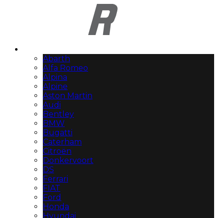
Automerken
Abarth
Alfa Romeo
Alpina
Alpine
Aston Martin
Audi
Bentley
BMW
Bugatti
Caterham
Citroën
Donkervoort
DS
Ferrari
FIAT
Ford
Honda
Hyundai