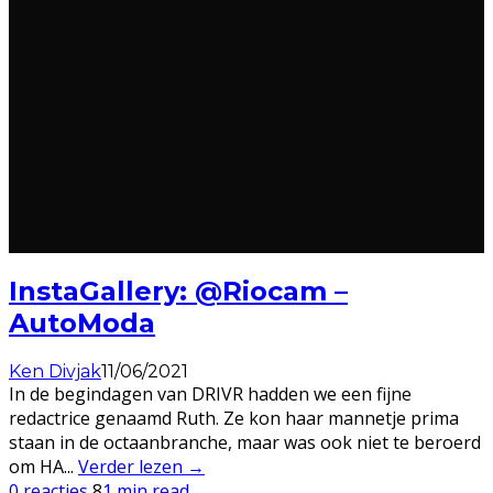
InstaGallery: @Riocam –
AutoModa
Ken Divjak
11/06/2021
In de begindagen van DRIVR hadden we een fijne
redactrice genaamd Ruth. Ze kon haar mannetje prima
staan in de octaanbranche, maar was ook niet te beroerd
om HA
...
Verder lezen →
0 reacties
8
1 min read