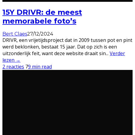
15Y DRIVR: de meest
memorabele foto’s
Bert Claes
27/12/2024
DRIVR, een vrijetijdsproject dat in 2009 tussen pot en pint
werd beklonken, bestaat 15 jaar. Dat op zich is een
uitzonderlijk feit, want deze website draait sin
...
Verder
lezen →
2 reacties
7
9 min read