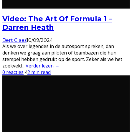
Video: The Art Of Formula 1 –
Darren Heath
Bert Claes
10/09/2024
Als we over legendes in de autosport spreken, dan
denken we graag aan piloten of teambazen die hun
stempel hebben gedrukt op de sport. Zeker als we het
zoekveld
...
Verder lezen →
0 reacties
4
2 min read