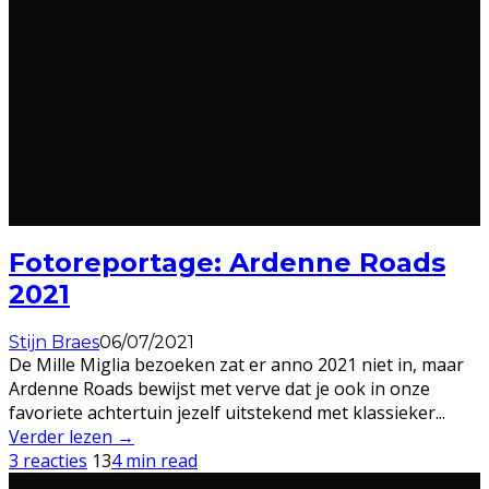
Fotoreportage: Ardenne Roads
2021
Stijn Braes
06/07/2021
De Mille Miglia bezoeken zat er anno 2021 niet in, maar
Ardenne Roads bewijst met verve dat je ook in onze
favoriete achtertuin jezelf uitstekend met klassieker
...
Verder lezen →
3 reacties
13
4 min read