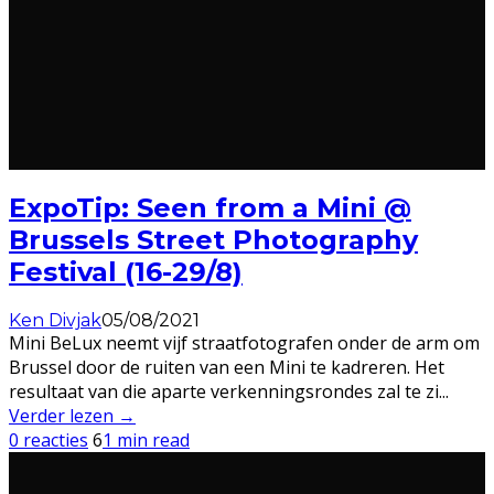
ExpoTip: Seen from a Mini @
Brussels Street Photography
Festival (16-29/8)
Ken Divjak
05/08/2021
Mini BeLux neemt vijf straatfotografen onder de arm om
Brussel door de ruiten van een Mini te kadreren. Het
resultaat van die aparte verkenningsrondes zal te zi
...
Verder lezen →
0 reacties
6
1 min read