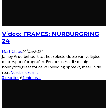
Video: FRAMES: NURBURGRING
24
Bert Claes
24/03/2024
Jamey Price behoort tot het selecte clubje van voltijdse
motorsport fotografen. Een business die menig
hobbyfotograaf tot de verbeelding spreekt, maar in de
rea
...
Verder lezen →
0 reacties
6
1 min read