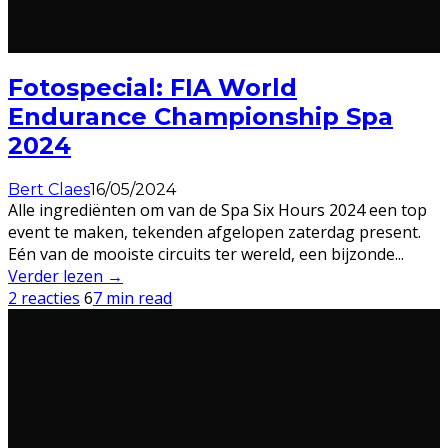
Fotospecial: FIA World
Endurance Championship Spa
2024
Bert Claes
16/05/2024
Alle ingrediënten om van de Spa Six Hours 2024 een top
event te maken, tekenden afgelopen zaterdag present.
Eén van de mooiste circuits ter wereld, een bijzonde
...
Verder lezen →
2 reacties
6
7 min read