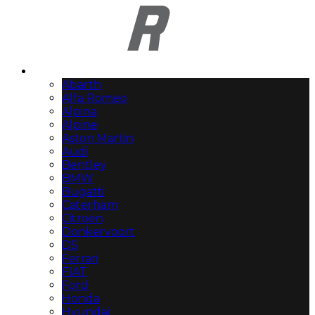
Automerken
Abarth
Alfa Romeo
Alpina
Alpine
Aston Martin
Audi
Bentley
BMW
Bugatti
Caterham
Citroën
Donkervoort
DS
Ferrari
FIAT
Ford
Honda
Hyundai