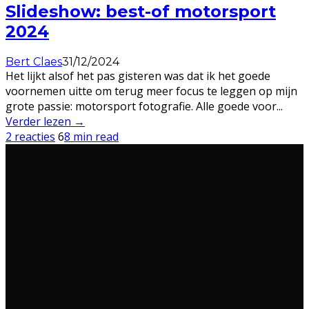
Slideshow: best-of motorsport
2024
Bert Claes
31/12/2024
Het lijkt alsof het pas gisteren was dat ik het goede
voornemen uitte om terug meer focus te leggen op mijn
grote passie: motorsport fotografie. Alle goede voor
...
Verder lezen →
2 reacties
6
8 min read