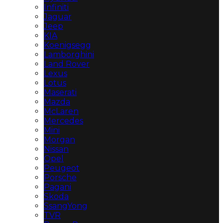
Infiniti
Jaguar
Jeep
KIA
Koenigsegg
Lamborghini
Land Rover
Lexus
Lotus
Maserati
Mazda
McLaren
Mercedes
Mini
Morgan
Nissan
Opel
Peugeot
Porsche
Pagani
Skoda
SsangYong
TVR