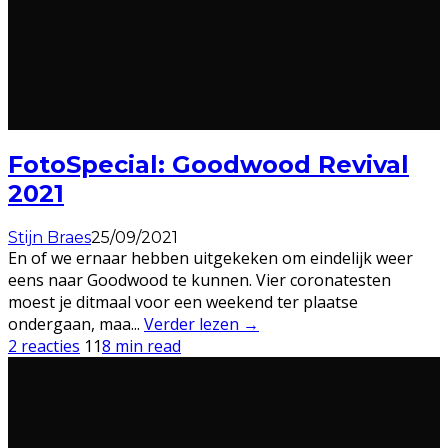
FotoSpecial: Goodwood Revival
2021
Stijn Braes
25/09/2021
En of we ernaar hebben uitgekeken om eindelijk weer
eens naar Goodwood te kunnen. Vier coronatesten
moest je ditmaal voor een weekend ter plaatse
ondergaan, maa
...
Verder lezen →
2 reacties
11
8 min read