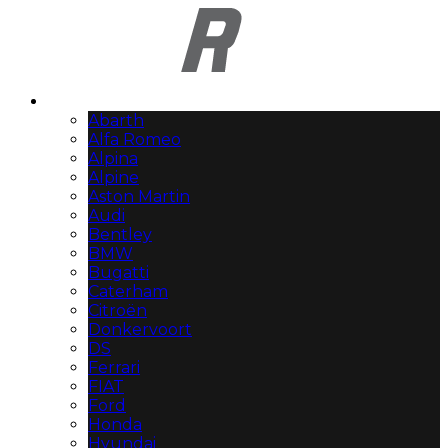
Automerken
Abarth
Alfa Romeo
Alpina
Alpine
Aston Martin
Audi
Bentley
BMW
Bugatti
Caterham
Citroën
Donkervoort
DS
Ferrari
FIAT
Ford
Honda
Hyundai