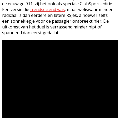
de eeuwige 911, zij het ook als speciale ClubSport-editie.
Een versie die
trendsettend was
, maar weliswaar minder
radicaal is dan eerdere en latere RSjes, alhoewel: zelfs
een zonneklepje voor de passagier ontbreekt hier. De
uitkomst van het duel is verrassend minder nipt of
spannend dan eerst gedacht…