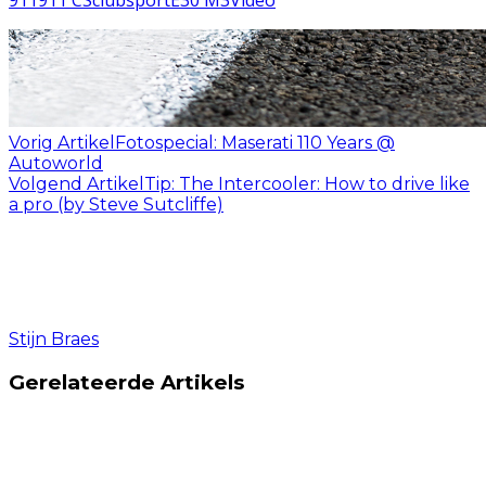
911
911 CS
clubsport
E30 M3
Video
Vorig Artikel
Fotospecial: Maserati 110 Years @
Autoworld
Volgend Artikel
Tip: The Intercooler: How to drive like
a pro (by Steve Sutcliffe)
Stijn Braes
Gerelateerde Artikels