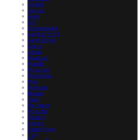
Infiniti
Jaguar
Jeep
KIA
Koenigsegg
Lamborghini
Land Rover
Lexus
Lotus
Maserati
Mazda
McLaren
Mercedes
Mini
Morgan
Nissan
Opel
Peugeot
Porsche
Pagani
Skoda
SsangYong
TVR