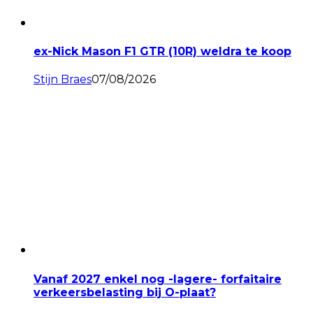
ex-Nick Mason F1 GTR (10R) weldra te koop
Stijn Braes
07/08/2026
Vanaf 2027 enkel nog -lagere- forfaitaire
verkeersbelasting bij O-plaat?