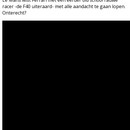
Le Mans wist Ferrari met een eerder
old school
rauwe
racer -de F40 uiteraard- met alle aandacht te gaan lopen.
Onterecht?