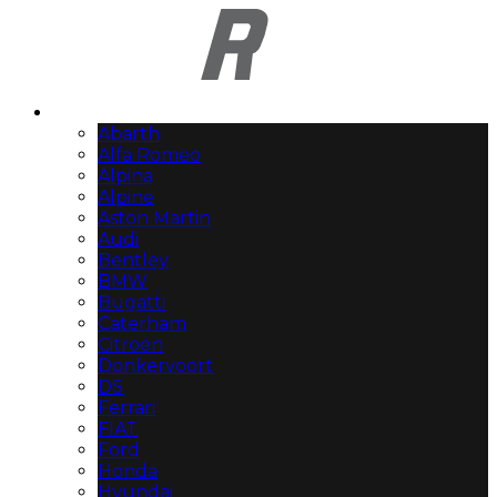
Automerken
Abarth
Alfa Romeo
Alpina
Alpine
Aston Martin
Audi
Bentley
BMW
Bugatti
Caterham
Citroën
Donkervoort
DS
Ferrari
FIAT
Ford
Honda
Hyundai