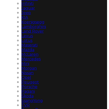
Infiniti
Jaguar
Jeep
KIA
Koenigsegg
Lamborghini
Land Rover
Lexus
Lotus
Maserati
Mazda
McLaren
Mercedes
Mini
Morgan
Nissan
Opel
Peugeot
Porsche
Pagani
Skoda
SsangYong
TVR