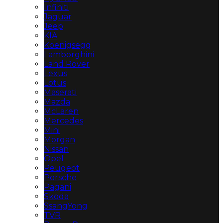
Infiniti
Jaguar
Jeep
KIA
Koenigsegg
Lamborghini
Land Rover
Lexus
Lotus
Maserati
Mazda
McLaren
Mercedes
Mini
Morgan
Nissan
Opel
Peugeot
Porsche
Pagani
Skoda
SsangYong
TVR