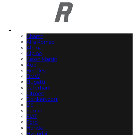
Automerken
Abarth
Alfa Romeo
Alpina
Alpine
Aston Martin
Audi
Bentley
BMW
Bugatti
Caterham
Citroën
Donkervoort
DS
Ferrari
FIAT
Ford
Honda
Hyundai