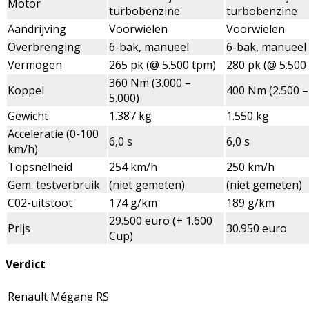
Motor
turbobenzine
turbobenzine
Aandrijving
Voorwielen
Voorwielen
Overbrenging
6-bak, manueel
6-bak, manueel
Vermogen
265 pk (@ 5.500 tpm)
280 pk (@ 5.500
360 Nm (3.000 –
Koppel
400 Nm (2.500 –
5.000)
Gewicht
1.387 kg
1.550 kg
Acceleratie (0-100
6,0 s
6,0 s
km/h)
Topsnelheid
254 km/h
250 km/h
Gem. testverbruik
(niet gemeten)
(niet gemeten)
C02-uitstoot
174 g/km
189 g/km
29.500 euro (+ 1.600
Prijs
30.950 euro
Cup)
Verdict
Renault Mégane RS