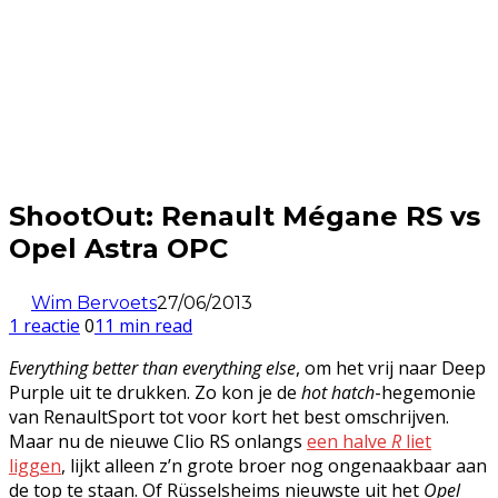
ShootOut: Renault Mégane RS vs
Opel Astra OPC
Wim Bervoets
27/06/2013
1 reactie
0
11 min read
Everything better than everything else
, om het vrij naar Deep
Purple uit te drukken. Zo kon je de
hot hatch
-hegemonie
van RenaultSport tot voor kort het best omschrijven.
Maar nu de nieuwe Clio RS onlangs
een halve
R
liet
liggen
, lijkt alleen z’n grote broer nog ongenaakbaar aan
de top te staan. Of Rüsselsheims nieuwste uit het
Opel