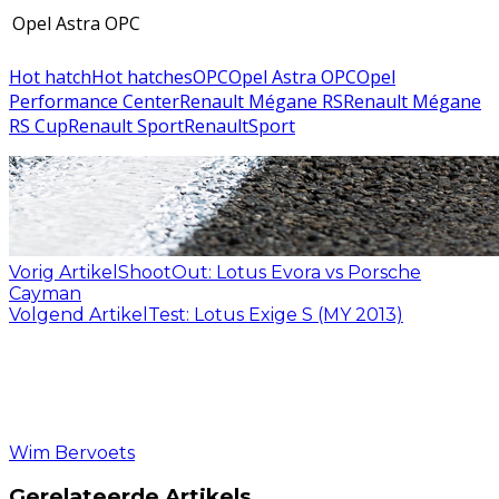
Opel Astra OPC
Hot hatch
Hot hatches
OPC
Opel Astra OPC
Opel
Performance Center
Renault Mégane RS
Renault Mégane
RS Cup
Renault Sport
RenaultSport
Vorig Artikel
ShootOut: Lotus Evora vs Porsche
Cayman
Volgend Artikel
Test: Lotus Exige S (MY 2013)
Wim Bervoets
Gerelateerde Artikels