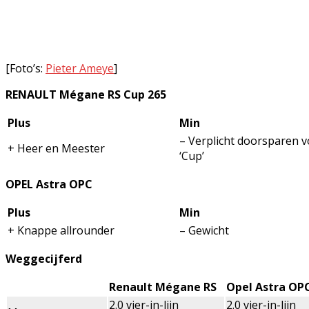
[Foto’s:
Pieter Ameye
]
RENAULT Mégane RS Cup 265
Plus
Min
– Verplicht doorsparen v
+ Heer en Meester
‘Cup’
OPEL Astra OPC
Plus
Min
+ Knappe allrounder
– Gewicht
Weggecijferd
Renault Mégane RS
Opel Astra OP
2.0 vier-in-lijn
2.0 vier-in-lijn