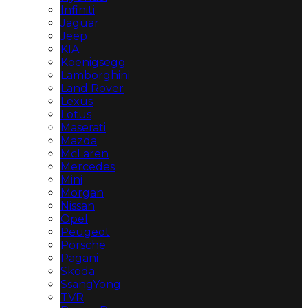
Infiniti
Jaguar
Jeep
KIA
Koenigsegg
Lamborghini
Land Rover
Lexus
Lotus
Maserati
Mazda
McLaren
Mercedes
Mini
Morgan
Nissan
Opel
Peugeot
Porsche
Pagani
Skoda
SsangYong
TVR