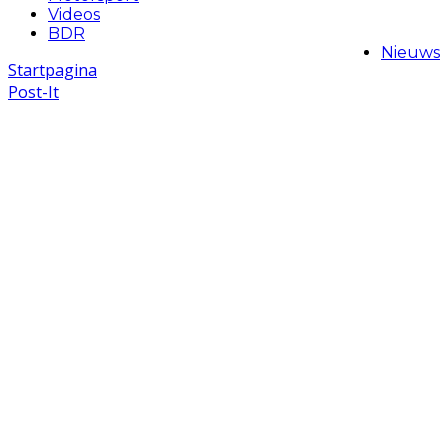
Videos
BDR
Nieuws
Startpagina
Post-It