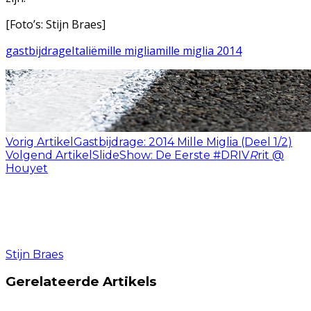
[Foto’s: Stijn Braes]
gastbijdrage
Italië
mille miglia
mille miglia 2014
Vorig Artikel
Gastbijdrage: 2014 Mille Miglia (Deel 1/2)
Volgend Artikel
SlideShow: De Eerste #DRIV
R
rit @
Houyet
Stijn Braes
Gerelateerde Artikels